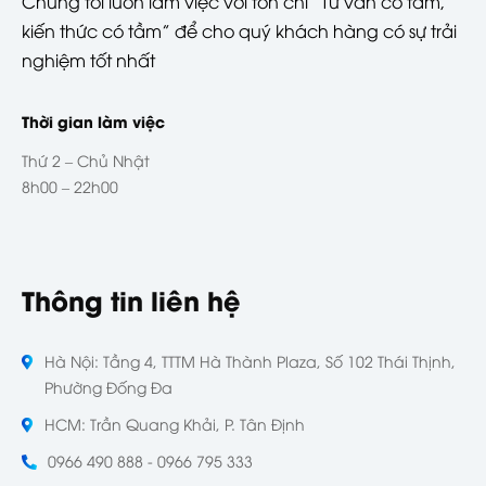
Chúng tôi luôn làm việc với tôn chỉ “Tư vấn có tâm,
kiến thức có tầm” để cho quý khách hàng có sự trải
nghiệm tốt nhất
Thời gian làm việc
Thứ 2 – Chủ Nhật
8h00 – 22h00
Thông tin liên hệ
Hà Nội: Tầng 4, TTTM Hà Thành Plaza, Số 102 Thái Thịnh,
Phường Đống Đa
HCM: Trần Quang Khải, P. Tân Định
0966 490 888 - 0966 795 333