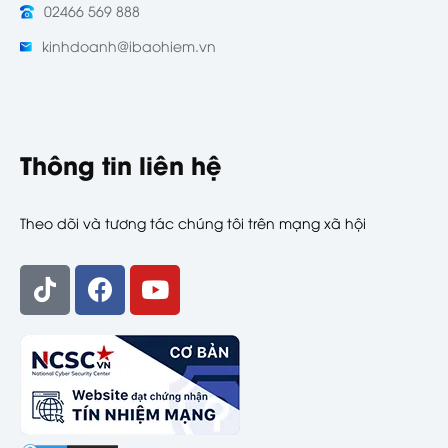
02466 569 888
kinhdoanh@ibaohiem.vn
Thông tin liên hệ
Theo dõi và tương tác chúng tôi trên mạng xã hội