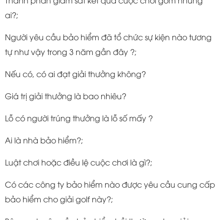
Thành phần giám sát kết quả cuộc chơi gồm những
ai?;
Người yêu cầu bảo hiểm đã tổ chức sự kiện nào tương
tự như vậy trong 3 năm gần đây ?;
Nếu có, có ai đạt giải thưởng không?
Giá trị giải thưởng là bao nhiêu?
Lỗ có người trúng thưởng là lỗ số mấy ?
Ai là nhà bảo hiểm?;
Luật chơi hoặc điều lệ cuộc chơi là gì?;
Có các công ty bảo hiểm nào được yêu cầu cung cấp
bảo hiểm cho giải golf này?;