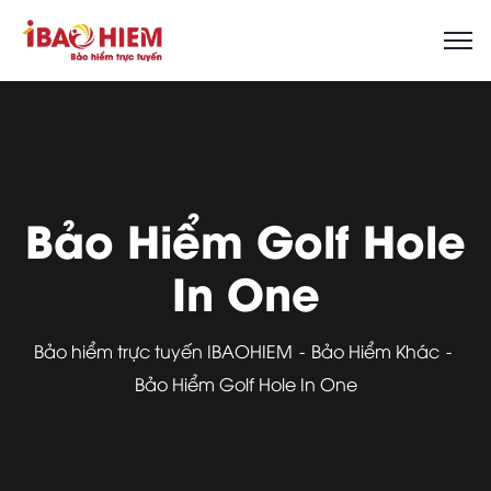
Bảo Hiểm Golf Hole
In One
Bảo hiểm trực tuyến IBAOHIEM
Bảo Hiểm Khác
Bảo Hiểm Golf Hole In One