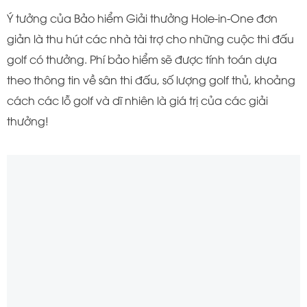
Ý tưởng của Bảo hiểm Giải thưởng Hole-in-One đơn
giản là thu hút các nhà tài trợ cho những cuộc thi đấu
golf có thưởng. Phí bảo hiểm sẽ được tính toán dựa
theo thông tin về sân thi đấu, số lượng golf thủ, khoảng
cách các lỗ golf và dĩ nhiên là giá trị của các giải
thưởng!