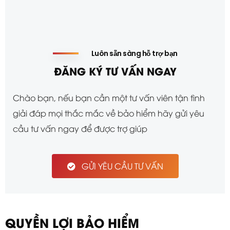
Luôn sẵn sàng hỗ trợ bạn
ĐĂNG KÝ TƯ VẤN NGAY
Chào bạn, nếu bạn cần một tư vấn viên tận tình
giải đáp mọi thắc mắc về bảo hiểm hãy gửi yêu
cầu tư vấn ngay để được trợ giúp
GỬI YÊU CẦU TƯ VẤN
QUYỀN LỢI BẢO HIỂM