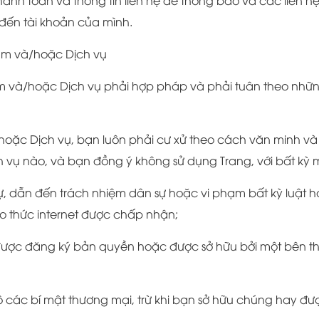
anh toán và thông tin liên hệ để thông báo và các liên 
 đến tài khoản của mình.
ẩm và/hoặc Dịch vụ
ẩm và/hoặc Dịch vụ phải hợp pháp và phải tuân theo nhữn
hoặc Dịch vụ, bạn luôn phải cư xử theo cách văn minh và
 vụ nào, và bạn đồng ý không sử dụng Trang, với bất kỳ 
 sự, dẫn đến trách nhiệm dân sự hoặc vi phạm bất kỳ luật 
o thức internet được chấp nhận;
đã được đăng ký bản quyền hoặc được sở hữu bởi một bên t
ết lộ các bí mật thương mại, trừ khi bạn sở hữu chúng hay 