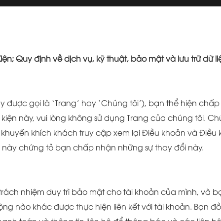
ện; Quy định về dịch vụ, kỹ thuật, bảo mật và lưu trữ dữ liệ
được gọi là ‘Trang’ hay ‘Chúng tôi’), bạn thể hiện chấp
iện này, vui lòng không sử dụng Trang của chúng tôi. Ch
 khuyến khích khách truy cập xem lại Điều khoản và Điều ki
n này chứng tỏ bạn chấp nhận những sự thay đổi này.
trách nhiệm duy trì bảo mật cho tài khoản của mình, và b
ng nào khác được thực hiện liên kết với tài khoản. Bạn đồ