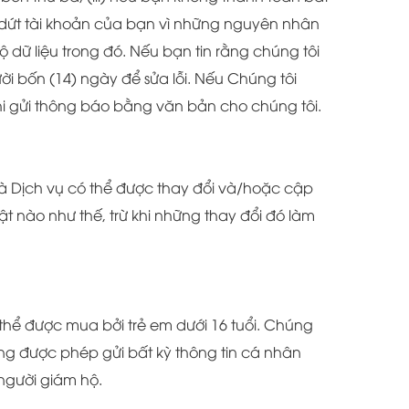
 dứt tài khoản của bạn vì những nguyên nhân
 dữ liệu trong đó. Nếu bạn tin rằng chúng tôi
i bốn (14) ngày để sửa lỗi. Nếu Chúng tôi
khi gửi thông báo bằng văn bản cho chúng tôi.
và Dịch vụ có thể được thay đổi và/hoặc cập
ật nào như thế, trừ khi những thay đổi đó làm
thể được mua bởi trẻ em dưới 16 tuổi. Chúng
hông được phép gửi bất kỳ thông tin cá nhân
người giám hộ.