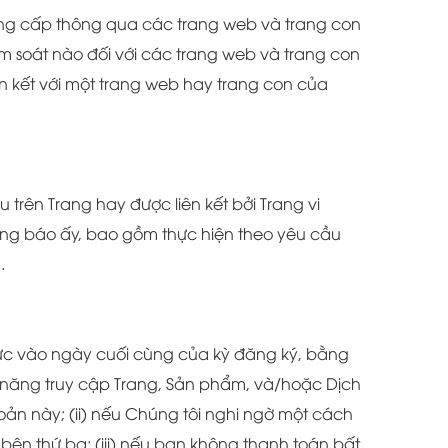
ung cấp thông qua các trang web và trang con
iểm soát nào đối với các trang web và trang con
n kết với một trang web hay trang con của
 trên Trang hay được liên kết bởi Trang vi
ông báo ấy, bao gồm thực hiện theo yêu cầu
.
 lực vào ngày cuối cùng của kỳ đăng ký, bằng
 năng truy cập Trang, Sản phẩm, và/hoặc Dịch
ản này; (ii) nếu Chúng tôi nghi ngờ một cách
ên thứ ba; (iii) nếu bạn không thanh toán bất