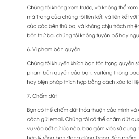
Chúng tôi không xem trước, và không thể xem
mà Trang của chúng tôi liên kết, và liên kết v
của các bên thứ ba, và không chịu trách nhiệm
bên thứ ba, chúng tôi không tuyên bố hay ngụ
6. Vi phạm bản quyền
Chúng tôi khuyến khích bạn tôn trọng quyền sở h
phạm bản quyền của bạn, vui lòng thông báo 
hay biện pháp thích hợp bằng cách xóa tài liệu
7. Chấm dứt
Bạn có thể chấm dứt thỏa thuận của mình và đ
cách gửi email. Chúng tôi có thể chấm dứt q
vụ vào bất cứ lúc nào, bao gồm việc sử dụng 
hợp lý rằng bạn đang dùng Trang, Sản phẩm, v