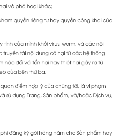
hại và phá hoại khác;
i phạm quyền riêng tư hay quyền công khai của
ính của mình khỏi virus, worm, và các nội
truyền tải nội dung có hại từ các hệ thống
ào đối với tổn hại hay thiệt hại gây ra từ
eb của bên thứ ba.
 quan điểm hợp lý của chúng tôi, là vi phạm
 và sử dụng Trang, Sản phẩm, và/hoặc Dịch vụ,
 phí đăng ký gói hàng năm cho Sản phẩm hay