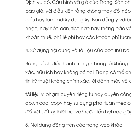
Dịch vụ đó. Cấu hình và giá của Trang, Sản phẩ
báo giá, với điều kiện rằng không thay đổi nà
cấp hay làm mới kỳ đăng ký. Bạn đồng ý với b
nhận, hay hóa đơn, tích hợp hay thông báo v
khoản thuế, phí, lệ phí hay các khoản phí tươn
4. Sử dụng nội dung và tài liệu của bên thứ ba
Bằng cách điều hành Trang, chúng tôi không tuy
xác, hữu ích hay không có hại. Trang có thể
tin kỹ thuật không chính xác, lỗi đánh máy và 
tài liệu vi phạm quyền riêng tư hay quyền cô
download, copy hay sử dụng phải tuân theo cá
đối với bất kỳ thiệt hại và/hoặc tổn hại nào 
5. Nội dung đăng trên các trang web khác