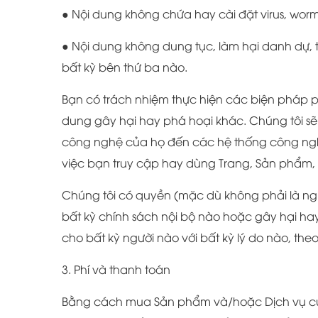
● Nội dung không chứa hay cài đặt virus, wor
● Nội dung không dung tục, làm hại danh dự, 
bất kỳ bên thứ ba nào.
Bạn có trách nhiệm thực hiện các biện pháp p
dung gây hại hay phá hoại khác. Chúng tôi sẽ
công nghệ của họ đến các hệ thống công nghệ c
việc bạn truy cập hay dùng Trang, Sản phẩm,
Chúng tôi có quyền (mặc dù không phải là nghĩ
bất kỳ chính sách nội bộ nào hoặc gây hại hay
cho bất kỳ người nào với bất kỳ lý do nào, the
3. Phí và thanh toán
Bằng cách mua Sản phẩm và/hoặc Dịch vụ của