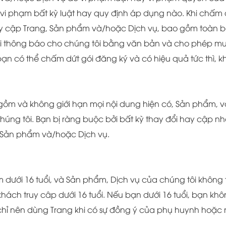
 vi phạm bất kỳ luật hay quy định áp dụng nào. Khi chấm
truy cập Trang, Sản phẩm và/hoặc Dịch vụ, bao gồm toàn bộ
hải thông báo cho chúng tôi bằng văn bản và cho phép mườ
 bạn có thể chấm dứt gói đăng ký và có hiệu quả tức thì, 
 gồm và không giới hạn mọi nội dung hiện có, Sản phẩm, 
húng tôi. Bạn bị ràng buộc bởi bất kỳ thay đổi hay cập nh
, Sản phẩm và/hoặc Dịch vụ.
 dưới 16 tuổi, và Sản phẩm, Dịch vụ của chúng tôi không 
 khách truy câp dưới 16 tuổi. Nếu bạn dưới 16 tuổi, bạn k
 chỉ nên dùng Trang khi có sự đồng ý của phụ huynh hoặc 