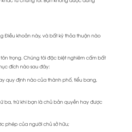
hệ khác từ chúng tôi. Bạn không được dùng
g Điều khoản này, và bất kỳ thỏa thuận nào
 tôn trọng. Chúng tôi đặc biệt nghiêm cấm bất
mục đích nào sau đây:
hay quy định nào của thành phố, tiểu bang,
hứ ba, trừ khi bạn là chủ bản quyền hay được
được phép của người chủ sở hữu;