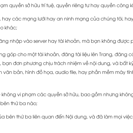
 phạm quyền sở hữu trí tuệ, quyền riêng tư hay quyền công 
g, hay các mạng lưới hay an ninh mạng của chúng tôi, ha
ào khác;
đăng nhập vào server hay tài khoản, mà bạn không được p
g góp cho một tài khoản, đăng tài liệu lên Trang, đăng c
g”), bạn đơn phương chịu trách nhiệm về nội dung, và bất kỳ
h văn bản, hình đồ họa, audio file, hay phần mềm máy t
sẽ không vi phạm các quyền sở hữu, bao gồm nhưng không
 bên thứ ba nào;
a bên thứ ba liên quan đến Nội dung, và đã làm mọi việc