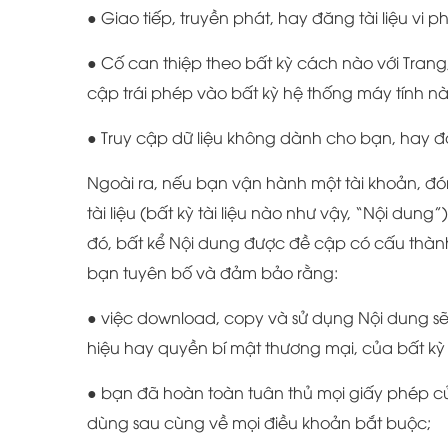
● Giao tiếp, truyền phát, hay đăng tài liệu vi
● Cố can thiệp theo bất kỳ cách nào với Tran
cập trái phép vào bất kỳ hệ thống máy tính n
● Truy cập dữ liệu không dành cho bạn, hay 
Ngoài ra, nếu bạn vận hành một tài khoản, đón
tài liệu (bất kỳ tài liệu nào như vậy, “Nội dun
đó, bất kể Nội dung được đề cập có cấu thàn
bạn tuyên bố và đảm bảo rằng:
● việc download, copy và sử dụng Nội dung 
hiệu hay quyền bí mật thương mại, của bất kỳ
● bạn đã hoàn toàn tuân thủ mọi giấy phép củ
dùng sau cùng về mọi điều khoản bắt buộc;