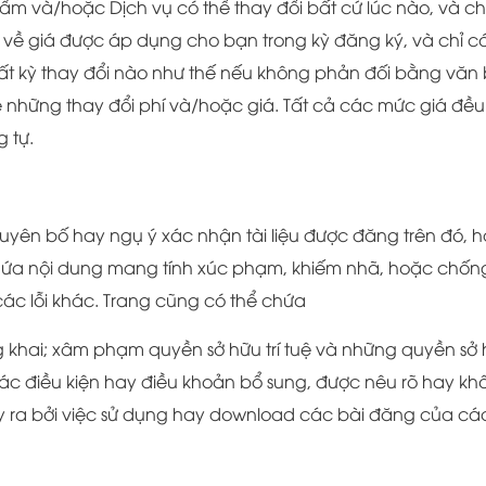
m và/hoặc Dịch vụ có thể thay đổi bất cứ lúc nào, và chún
o về giá được áp dụng cho bạn trong kỳ đăng ký, và chỉ c
ất kỳ thay đổi nào như thế nếu không phản đối bằng văn b
ề những thay đổi phí và/hoặc giá. Tất cả các mức giá đề
g tự.
ên bố hay ngụ ý xác nhận tài liệu được đăng trên đó, hay 
 chứa nội dung mang tính xúc phạm, khiếm nhã, hoặc chố
các lỗi khác. Trang cũng có thể chứa
ng khai; xâm phạm quyền sở hữu trí tuệ và những quyền sở
c điều kiện hay điều khoản bổ sung, được nêu rõ hay khôn
gây ra bởi việc sử dụng hay download các bài đăng của cá