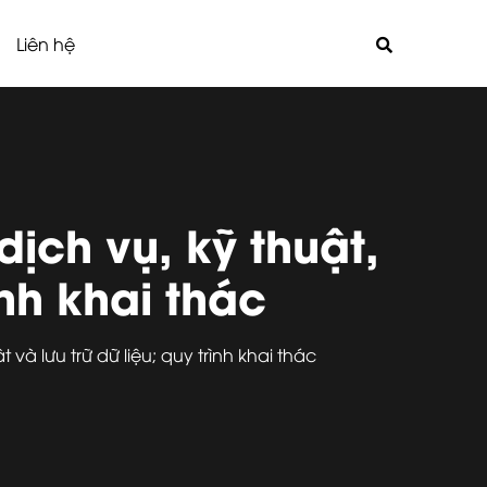
Liên hệ
ịch vụ, kỹ thuật,
ình khai thác
và lưu trữ dữ liệu; quy trình khai thác