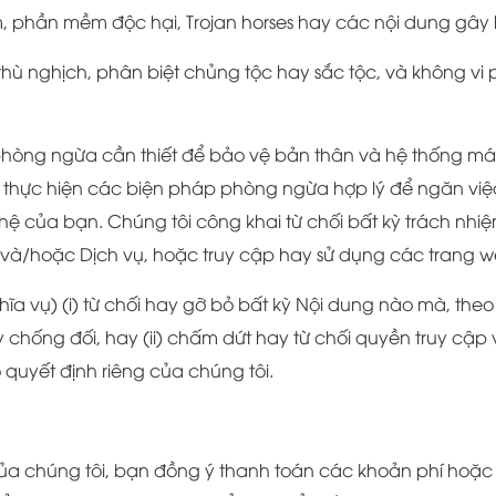
m, phần mềm độc hại, Trojan horses hay các nội dung gây 
thù nghịch, phân biệt chủng tộc hay sắc tộc, và không v
hòng ngừa cần thiết để bảo vệ bản thân và hệ thống máy t
 thực hiện các biện pháp phòng ngừa hợp lý để ngăn việc 
ủa bạn. Chúng tôi công khai từ chối bất kỳ trách nhiệm n
 và/hoặc Dịch vụ, hoặc truy cập hay sử dụng các trang w
a vụ) (i) từ chối hay gỡ bỏ bất kỳ Nội dung nào mà, theo
 chống đối, hay (ii) chấm dứt hay từ chối quyền truy cập
o quyết định riêng của chúng tôi.
 chúng tôi, bạn đồng ý thanh toán các khoản phí hoặc