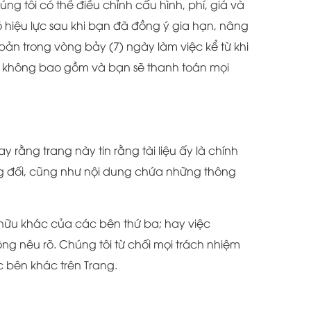
g tôi có thể điều chỉnh cấu hình, phí, giá và
ó hiệu lực sau khi bạn đã đồng ý gia hạn, nâng
ản trong vòng bảy (7) ngày làm việc kể từ khi
u không bao gồm và bạn sẽ thanh toán mọi
rằng trang này tin rằng tài liệu ấy là chính
ng đối, cũng như nội dung chứa những thông
 hữu khác của các bên thứ ba; hay việc
g nêu rõ. Chúng tôi từ chối mọi trách nhiệm
c bên khác trên Trang.