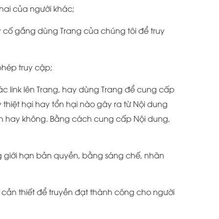
khai của người khác;
y cố gắng dùng Trang của chúng tôi để truy
hép truy cập;
ác link lên Trang, hay dùng Trang để cung cấp
 thiệt hại hay tổn hại nào gây ra từ Nội dung
ính hay không. Bằng cách cung cấp Nội dung,
 giới hạn bản quyền, bằng sáng chế, nhãn
 cần thiết để truyền đạt thành công cho người