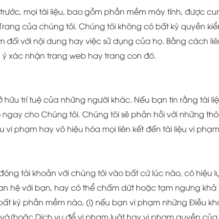
 trước, mọi tài liệu, bao gồm phần mềm máy tính, được c
ới Trang của chúng tôi. Chúng tôi không có bất kỳ quyền k
 đối với nội dung hay việc sử dụng của họ. Bằng cách liê
 ý xác nhận trang web hay trang con đó.
ữu trí tuệ của những người khác. Nếu bạn tin rằng tài liệu
ngay cho Chúng tôi. Chúng tôi sẽ phản hồi với những th
 vi phạm hay vô hiệu hóa mọi liên kết đến tài liệu vi phạm
óng tài khoản với chúng tôi vào bất cứ lúc nào, có hiệu
uan hệ với bạn, hay có thể chấm dứt hoặc tạm ngưng khả
bất kỳ phần mềm nào, (i) nếu bạn vi phạm những Điều kho
à/hoặc Dịch vụ để vi phạm luật hay vi phạm quyền của b