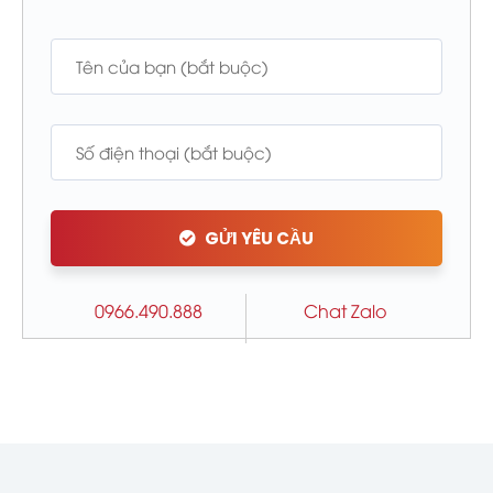
GỬI YÊU CẦU
0966.490.888
Chat Zalo