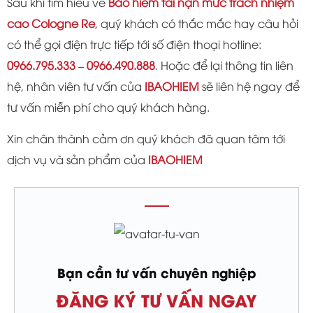
Sau khi tìm hiểu về
Bảo hiểm tai nạn mức trách nhiệm
cao Cologne Re
, quý khách có thắc mắc hay câu hỏi
có thể gọi điện trực tiếp tới số điện thoại hotline:
0966.795.333 – 0966.490.888
. Hoặc để lại thông tin liên
hệ, nhân viên tư vấn của
IBAOHIEM
sẽ liên hệ ngay để
tư vấn miễn phí cho quý khách hàng.
Xin chân thành cảm ơn quý khách đã quan tâm tới
dịch vụ và sản phẩm của
IBAOHIEM
Bạn cần tư vấn chuyên nghiệp
ĐĂNG KÝ TƯ VẤN NGAY