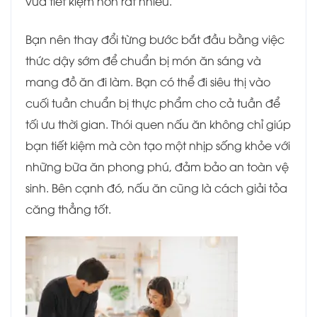
vừa tiết kiệm hơn rất nhiều.
Bạn nên thay đổi từng bước bắt đầu bằng việc
thức dậy sớm để chuẩn bị món ăn sáng và
mang đồ ăn đi làm. Bạn có thể đi siêu thị vào
cuối tuần chuẩn bị thực phẩm cho cả tuần để
tối ưu thời gian. Thói quen nấu ăn không chỉ giúp
bạn tiết kiệm mà còn tạo một nhịp sống khỏe với
những bữa ăn phong phú, đảm bảo an toàn vệ
sinh. Bên cạnh đó, nấu ăn cũng là cách giải tỏa
căng thẳng tốt.