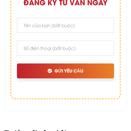
ĐĂNG KÝ TƯ VẤN NGAY
GỬI YÊU CẦU