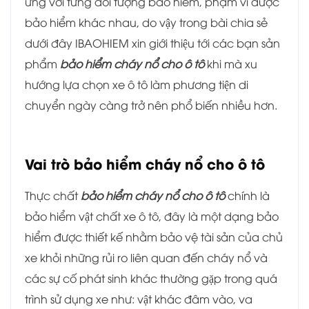
ứng với từng đối tượng bảo hiểm, phạm vi được
bảo hiểm khác nhau, do vậy trong bài chia sẻ
dưới đây IBAOHIEM xin giới thiệu tới các bạn sản
phẩm
bảo hiểm cháy nổ cho ô tô
khi mà xu
hướng lựa chọn xe ô tô làm phương tiện di
chuyển ngày càng trở nên phổ biến nhiều hơn.
Vai trò bảo hiểm cháy nổ cho ô tô
Thực chất
bảo hiểm cháy nổ cho ô tô
chính là
bảo hiểm vật chất xe ô tô, đây là một dạng bảo
hiểm được thiết kế nhằm bảo vệ tài sản của chủ
xe khỏi những rủi ro liên quan đến cháy nổ và
các sự cố phát sinh khác thường gặp trong quá
trình sử dụng xe như: vật khác đâm vào, va