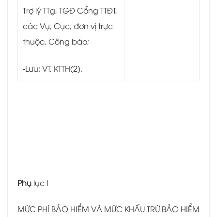
Trợ lý TTg, TGĐ Cổng TTĐT,
các Vụ, Cục, đơn vị trực
thuộc, Công báo;
-Lưu: VT, KTTH(2).
Phụ
lục I
MỨC PHÍ BẢO HIỂM VÀ MỨC KHẤU TRỪ BẢO HIỂM