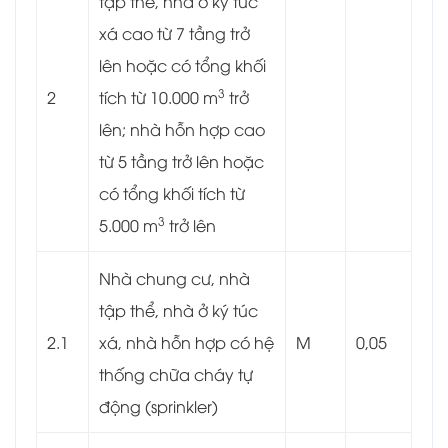
tập thể, nhà ở ký túc
xá cao từ 7 tầng trở
lên hoặc có tổng khối
3
2
tích từ 10.000 m
trở
lên; nhà hỗn hợp cao
từ 5 tầng trở lên hoặc
có tổng khối tích từ
3
5.000 m
trở lên
Nhà chung cư, nhà
tập thể, nhà ở ký túc
2.1
xá, nhà hỗn hợp có hệ
M
0,05
thống chữa cháy tự
động (sprinkler)