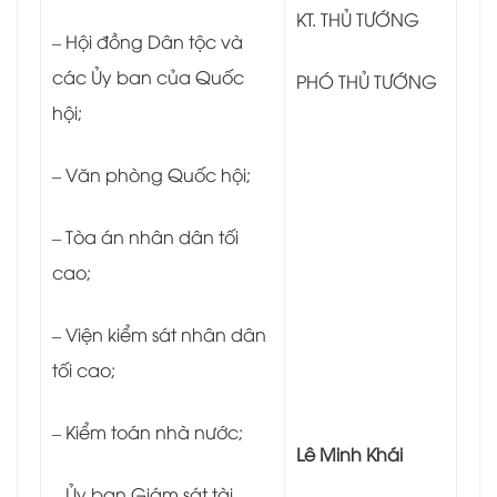
KT. THỦ TƯỚNG
– Hội đồng Dân tộc và
các Ủy ban của Quốc
PHÓ THỦ TƯỚNG
hội;
– Văn phòng Quốc hội;
– Tòa án nhân dân tối
cao;
– Viện kiểm sát nhân dân
tối cao;
– Kiểm toán nhà nước;
Lê Minh Khái
– Ủy ban Giám sát tài