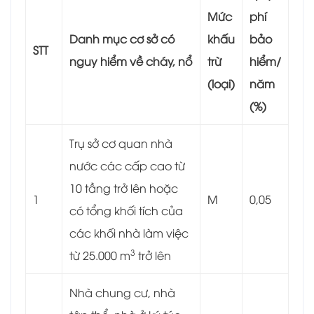
Mức
phí
Danh mục cơ sở có
khấu
bảo
STT
nguy hiểm về cháy, nổ
trừ
hiểm/
(loại)
năm
(%)
Trụ sở cơ quan nhà
nước các cấp cao từ
10 tầng trở lên hoặc
1
M
0,05
có tổng khối tích của
các khối nhà làm việc
3
từ 25.000 m
trở lên
Nhà chung cư, nhà