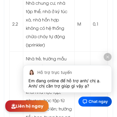
Nhà chung cư, nhà
tập thể, nhà ở ký túc
xá, nhà hỗn hợp
2.2
M
0,1
không có hệ thống
chữa cháy tự động
(sprinkler)
Nhà trẻ, trường mẫu
giáo, mầm non có từ
Hỗ trợ trực tuyến
350 cháu trở lên hoặc
Em đang online để hỗ trợ anh/ chị ạ. 
có tổng khối tích các
Anh/ chị cần trợ giúp gì vậy ạ?
khối nhà học tập,
phục vụ học tập từ
Liên hệ ngay
3
5.000 m
trở lên; trường