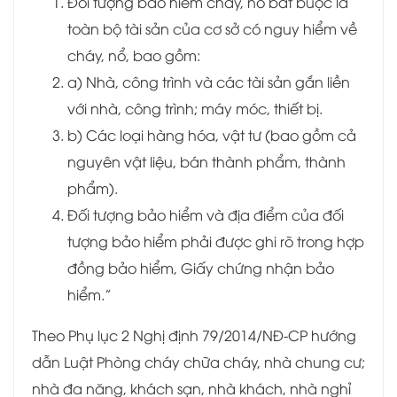
Đối tượng bảo hiểm cháy, nổ bắt buộc là
toàn bộ tài sản của cơ sở có nguy hiểm về
cháy, nổ, bao gồm:
a) Nhà, công trình và các tài sản gắn liền
với nhà, công trình; máy móc, thiết bị.
b) Các loại hàng hóa, vật tư (bao gồm cả
nguyên vật liệu, bán thành phẩm, thành
phẩm).
Đối tượng bảo hiểm và địa điểm của đối
tượng bảo hiểm phải được ghi rõ trong hợp
đồng bảo hiểm, Giấy chứng nhận bảo
hiểm.”
Theo Phụ lục 2 Nghị định 79/2014/NĐ-CP hướng
dẫn Luật Phòng cháy chữa cháy, nhà chung cư;
nhà đa năng, khách sạn, nhà khách, nhà nghỉ