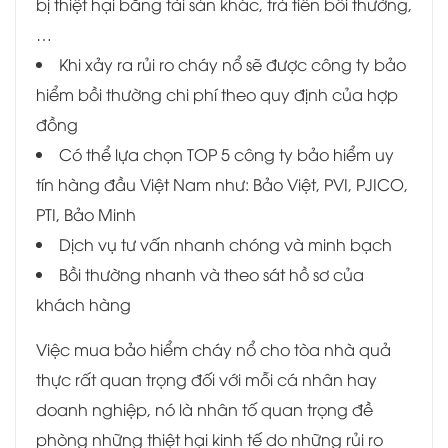
bị thiệt hại bằng tài sản khác, trả tiền bồi thường,
…
Khi xảy ra rủi ro cháy nổ sẽ được công ty bảo
hiểm bồi thường chi phí theo quy định của hợp
đồng
Có thể lựa chọn TOP 5 công ty bảo hiểm uy
tín hàng đầu Việt Nam như:
Bảo Việt, PVI, PJICO,
PTI, Bảo Minh
Dịch vụ tư vấn nhanh chóng và minh bạch
Bồi thường nhanh và theo sát hồ sơ của
khách hàng
Việc mua bảo hiểm cháy nổ cho tòa nhà quả
thực rất quan trọng đối với mỗi cá nhân hay
doanh nghiệp, nó là nhân tố quan trọng đề
phòng những thiệt hại kinh tế do những rủi ro