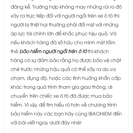
đáng kể. Trường hợp không may những rủi ro đó
xảy ra trực tiếp đối với người ngồi trên xe ô tô thì
người bị thiệt hại thường phải đối mặt với những
áp lực tài chính lớn để khắc phục hậu quả. Và
nếu khách hàng đã sở hữu cho mình một tấm
thẻ
bảo hiểm người ngồi trên ô tô
thì khách
hàng có sự đảm bảo rằng họ được bảo vệ chặt
chẽ trước những hậu quả có thể xảy ra do va
chạm, đụng độ, hoặc các tình huống khẩn cấp
khác trong quá trình tham gia giao thông, di
chuyển trên chiếc xe ô tô đã được mua bảo
hiểm. Vì vậy, để tìm hiểu rõ hơn về chương trình
bảo hiểm này các bạn hãy cùng IBAOHIEM đến
với bài viết ngay dưới đây nhé!