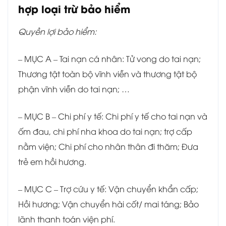
hợp loại trừ bảo hiểm
Quyền lợi bảo hiểm:
– MỤC A – Tai nạn cá nhân: Tử vong do tai nạn;
Thương tật toàn bộ vĩnh viễn và thương tật bộ
phận vĩnh viễn do tai nạn; …
– MỤC B – Chi phí y tế: Chi phí y tế cho tai nạn và
ốm đau, chi phí nha khoa do tai nạn; trợ cấp
nằm viện; Chi phí cho nhân thân đi thăm; Đưa
trẻ em hồi hương.
– MỤC C – Trợ cứu y tế: Vận chuyển khẩn cấp;
Hồi hương; Vận chuyển hài cốt/ mai táng; Bảo
lãnh thanh toán viện phí.