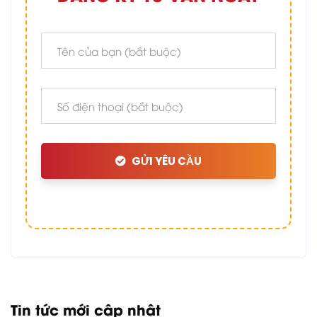
GỬI YÊU CẦU
Tin tức mới cập nhật