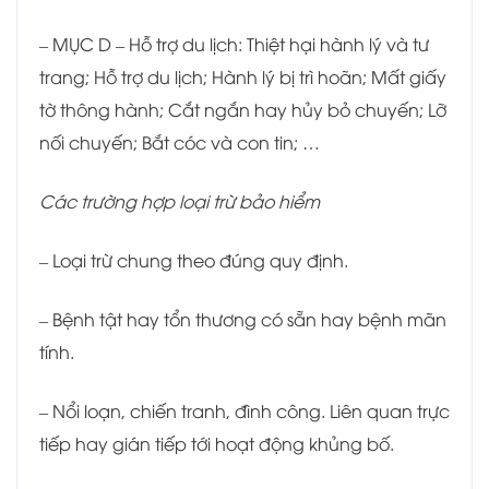
– MỤC D – Hỗ trợ du lịch: Thiệt hại hành lý và tư
trang; Hỗ trợ du lịch; Hành lý bị trì hoãn; Mất giấy
tờ thông hành; Cắt ngắn hay hủy bỏ chuyến; Lỡ
nối chuyến; Bắt cóc và con tin; …
Các trường hợp loại trừ bảo hiểm
– Loại trừ chung theo đúng quy định.
– Bệnh tật hay tổn thương có sẵn hay bệnh mãn
tính.
– Nổi loạn, chiến tranh, đình công. Liên quan trực
tiếp hay gián tiếp tới hoạt động khủng bố.