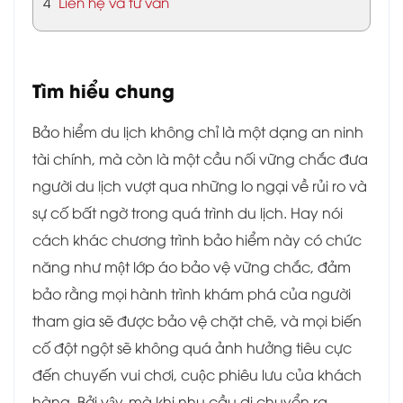
4
Liên hệ và tư vấn
Tìm hiểu chung
Bảo hiểm du lịch không chỉ là một dạng an ninh
tài chính, mà còn là một cầu nối vững chắc đưa
người du lịch vượt qua những lo ngại về rủi ro và
sự cố bất ngờ trong quá trình du lịch. Hay nói
cách khác chương trình bảo hiểm này có chức
năng như một lớp áo bảo vệ vững chắc, đảm
bảo rằng mọi hành trình khám phá của người
tham gia sẽ được bảo vệ chặt chẽ, và mọi biến
cố đột ngột sẽ không quá ảnh hưởng tiêu cực
đến chuyến vui chơi, cuộc phiêu lưu của khách
hàng. Bởi vậy, mà khi nhu cầu di chuyển ra