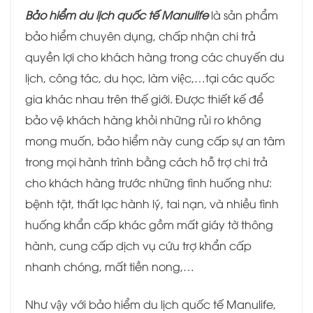
Bảo hiểm du lịch quốc tế Manulife
là sản phẩm
bảo hiểm chuyên dụng, chấp nhận chi trả
quyền lợi cho khách hàng trong các chuyến du
lịch, công tác, du học, làm việc,…tại các quốc
gia khác nhau trên thế giới. Được thiết kế để
bảo vệ khách hàng khỏi những rủi ro không
mong muốn, bảo hiểm này cung cấp sự an tâm
trong mọi hành trình bằng cách hỗ trợ chi trả
cho khách hàng trước những tình huống như:
bệnh tật, thất lạc hành lý, tai nạn, và nhiều tình
huống khẩn cấp khác gồm mất giáy tờ thông
hành, cung cấp dịch vụ cứu trợ khẩn cấp
nhanh chóng, mất tiền nong,…
Như vậy với bảo hiểm du lịch quốc tế Manulife,