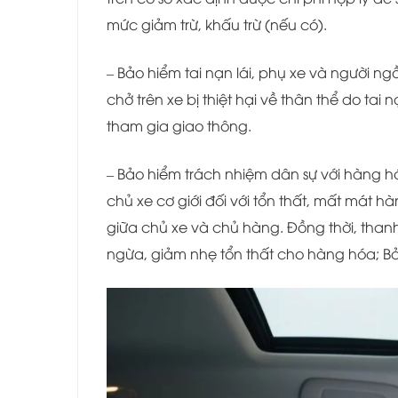
mức giảm trừ, khấu trừ (nếu có).
– Bảo hiểm tai nạn lái, phụ xe và người ng
chở trên xe bị thiệt hại về thân thể do tai
tham gia giao thông.
– Bảo hiểm trách nhiệm dân sự với hàng h
chủ xe cơ giới đối với tổn thất, mất mát
giữa chủ xe và chủ hàng. Đồng thời, than
ngừa, giảm nhẹ tổn thất cho hàng hóa; Bảo