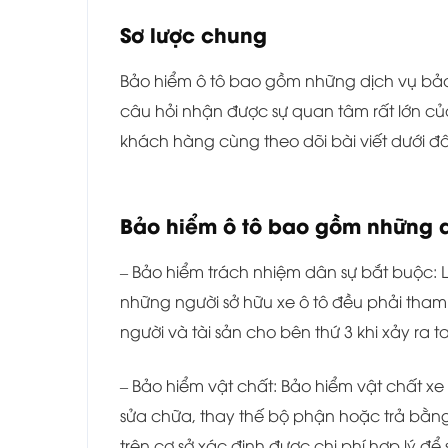
Sơ lược chung
Bảo hiểm ô tô bao gồm những dịch vụ b
câu hỏi nhận được sự quan tâm rất lớn củ
khách hàng cùng theo dõi bài viết dưới đâ
Bảo hiểm ô tô bao gồm những 
– Bảo hiểm trách nhiệm dân sự bắt buộc: 
những người sở hữu xe ô tô đều phải tham 
người và tài sản cho bên thứ 3 khi xảy ra ta
– Bảo hiểm vật chất: Bảo hiểm vật chất xe 
sửa chữa, thay thế bộ phận hoặc trả bằng
trên cơ sở xác định được chi phí hợp lý để