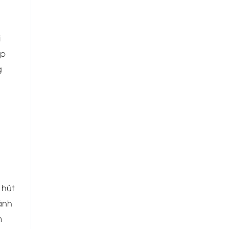
i
úp
g
 hút
ánh
m