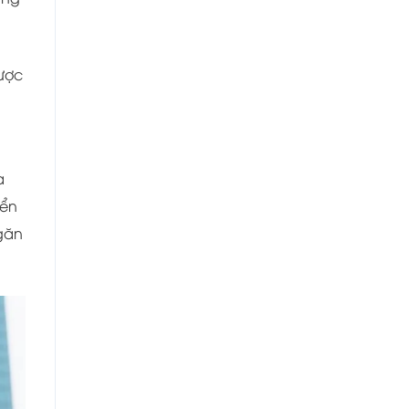
được
a
yển
Ngăn