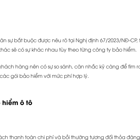
n sự bắt buộc được nêu rõ tại Nghị định 67/2023/NĐ-CP, t
khác sẽ có sự khác nhau tùy theo từng công ty bảo hiểm.
 khách hàng nên có sự so sánh, cân nhắc kỹ càng để tìm r
các gói bảo hiểm với mức phí hợp lý.
 hiểm ô tô
ách thanh toán chi phí và bồi thường tương đối thỏa đáng