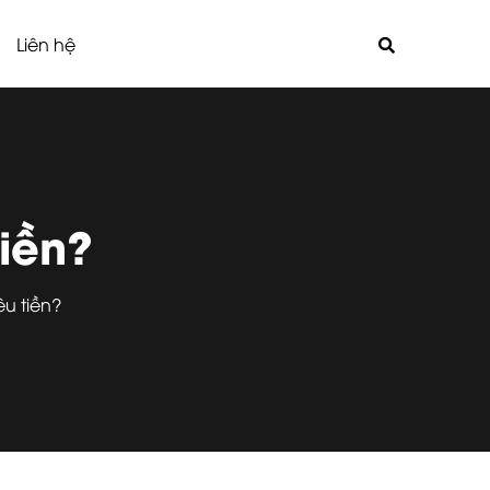
Liên hệ
iền?
êu tiền?