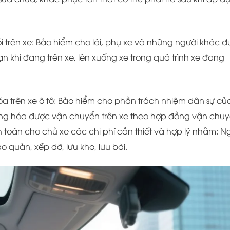
ồi trên xe: Bảo hiểm cho lái, phụ xe và những người khác 
 nạn khi đang trên xe, lên xuống xe trong quá trình xe đang
óa trên xe ô tô: Bảo hiểm cho phần trách nhiệm dân sự củ
 hàng hóa được vận chuyển trên xe theo hợp đồng vận chu
h toán cho chủ xe các chi phí cần thiết và hợp lý nhằm: 
 quản, xếp dỡ, lưu kho, lưu bãi.