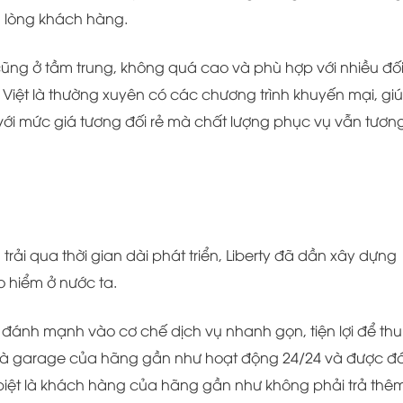
g lòng khách hàng.
cũng ở tầm trung, không quá cao và phù hợp với nhiều đố
iệt là thường xuyên có các chương trình khuyến mại, gi
i mức giá tương đối rẻ mà chất lượng phục vụ vẫn tươn
trải qua thời gian dài phát triển, Liberty đã dần xây dựng
o hiểm ở nước ta.
à đánh mạnh vào cơ chế dịch vụ nhanh gọn, tiện lợi để thu
 và garage của hãng gần như hoạt động 24/24 và được đ
 biệt là khách hàng của hãng gần như không phải trả thê