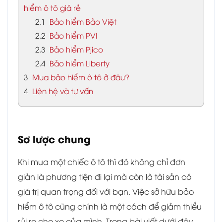
hiểm ô tô giá rẻ
2.1
Bảo hiểm Bảo Việt
2.2
Bảo hiểm PVI
2.3
Bảo hiểm Pjico
2.4
Bảo hiểm Liberty
3
Mua bảo hiểm ô tô ở đâu?
4
Liên hệ và tư vấn
Sơ lược chung
Khi mua một chiếc ô tô thì đó không chỉ đơn
giản là phương tiện đi lại mà còn là tài sản có
giá trị quan trọng đối với bạn. Việc sở hữu bảo
hiểm ô tô cũng chính là một cách để giảm thiểu
rủi ro cho xe của mình. Trong bài viết dưới đây