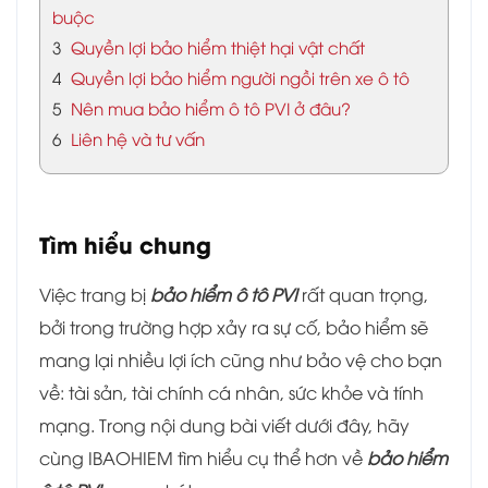
buộc
3
Quyền lợi bảo hiểm thiệt hại vật chất
4
Quyền lợi bảo hiểm người ngồi trên xe ô tô
5
Nên mua bảo hiểm ô tô PVI ở đâu?
6
Liên hệ và tư vấn
Tìm hiểu chung
Việc trang bị
bảo hiểm ô tô PVI
rất quan trọng,
bởi trong trường hợp xảy ra sự cố, bảo hiểm sẽ
mang lại nhiều lợi ích cũng như bảo vệ cho bạn
về: tài sản, tài chính cá nhân, sức khỏe và tính
mạng. Trong nội dung bài viết dưới đây, hãy
cùng IBAOHIEM tìm hiểu cụ thể hơn về
bảo hiểm