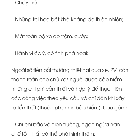
– Cháy, nổ;
– Những tai họa bất khả kháng do thiên nhiên;
– Mất toàn bộ xe do trộm, cướp;
– Hành vi ác ý, cố tình phá hoại;
Ngoài số tiền bồi thường thiệt hại của xe, PVI còn
thanh toán cho chủ xe/ người được bảo hiểm
những chi phí cần thiết và hợp lý để thực hiện
các công việc theo yêu cầu và chỉ dẫn khi xảy
ra tổn thất (thuộc phạm vi bảo hiểm), bao gồm:
– Chi phí bảo vệ hiện trường, ngăn ngừa hạn
chế tổn thất có thể phát sinh thêm;