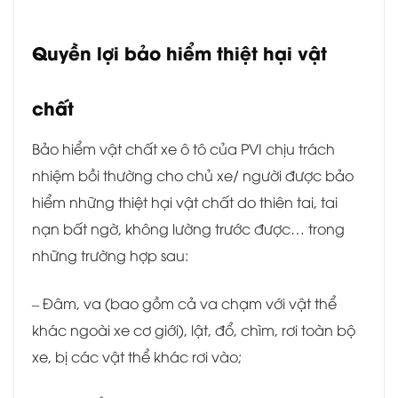
Quyền lợi bảo hiểm thiệt hại vật
chất
Bảo hiểm vật chất xe ô tô của PVI chịu trách
nhiệm bồi thường cho chủ xe/ người được bảo
hiểm những thiệt hại vật chất do thiên tai, tai
nạn bất ngờ, không lường trước được… trong
những trường hợp sau:
– Đâm, va (bao gồm cả va chạm với vật thể
khác ngoài xe cơ giới), lật, đổ, chìm, rơi toàn bộ
xe, bị các vật thể khác rơi vào;