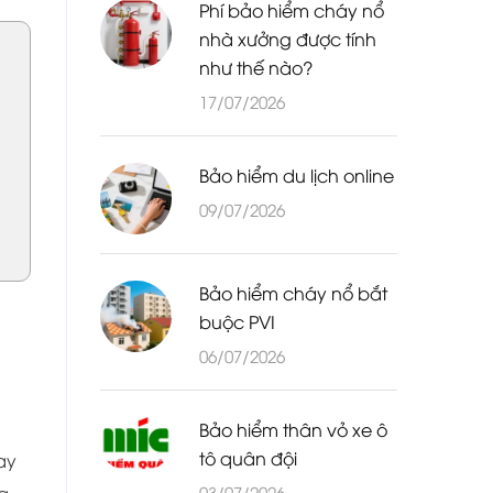
Phí bảo hiểm cháy nổ
nhà xưởng được tính
như thế nào?
17/07/2026
Bảo hiểm du lịch online
09/07/2026
Bảo hiểm cháy nổ bắt
buộc PVI
06/07/2026
Bảo hiểm thân vỏ xe ô
tô quân đội
may
03/07/2026