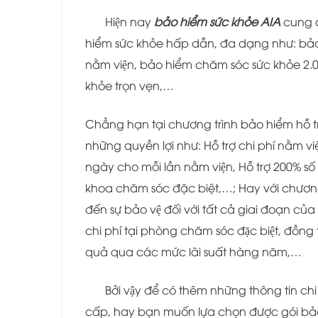
Hiện nay
bảo hiểm sức khỏe AIA
cung c
hiểm sức khỏe hấp dẫn, đa dạng như: bảo 
nằm viện, bảo hiểm chăm sóc sức khỏe 2.0
khỏe trọn vẹn,…
Chẳng hạn tại chương trình bảo hiểm hỗ t
những quyền lợi như: Hỗ trợ chi phí nằm
ngày cho mỗi lần nằm viện, Hỗ trợ 200% 
khoa chăm sóc đặc biệt,…; Hay với chương 
đến sự bảo vệ đối với tất cả giai đoạn cu
chi phí tại phòng chăm sóc đặc biệt, đồng th
quả qua các mức lãi suất hàng năm,…
Bởi vậy để có thêm những thông tin ch
cấp, hay bạn muốn lựa chọn được gói ba