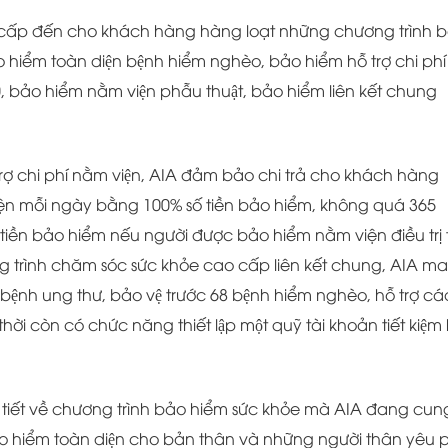
ấp đến cho khách hàng hàng loạt những chương trình b
hiểm toàn diện bệnh hiểm nghèo, bảo hiểm hỗ trợ chi phí
, bảo hiểm nằm viện phẫu thuật, bảo hiểm liên kết chung
rợ chi phí nằm viện, AIA đảm bảo chi trả cho khách hàng
 viện mỗi ngày bằng 100% số tiền bảo hiểm, không quá 365
số tiền bảo hiểm nếu người được bảo hiểm nằm viện điều trị 
trình chăm sóc sức khỏe cao cấp liên kết chung, AIA m
̉a bệnh ung thư, bảo vệ trước 68 bệnh hiểm nghèo, hỗ trợ cá
ời còn có chức năng thiết lập một quỹ tài khoản tiết kiệm 
i tiết về chương trình bảo hiểm sức khỏe mà AIA đang cun
̉o hiểm toàn diện cho bản thân và những người thân yêu 