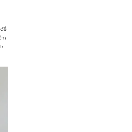
p
 để
ểm
ch