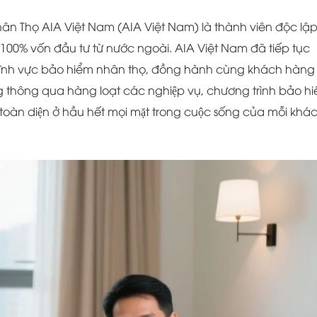
Nhân Thọ AIA Việt Nam (AIA Việt Nam) là thành viên độc lậ
00% vốn đầu tư từ nước ngoài. AIA Việt Nam đã tiếp tục
 lĩnh vực bảo hiểm nhân thọ, đồng hành cùng khách hàng
ông qua hàng loạt các nghiệp vụ, chương trình bảo hi
̀n diện ở hầu hết mọi mặt trong cuộc sống của mỗi khá