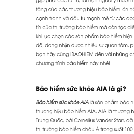
gặp phải các rủi ro, tai nạn ngoài ý muố
tăng của các thương hiệu bảo hiểm lớn hàng 
cạnh tranh và đầu tư mạnh mẽ từ các doa
tín của thị trường bảo hiểm mà còn tạo đi
khi lựa chọn các sản phẩm bảo hiểm hiện nay.
đã, đang nhận được nhiều sự quan tâm, phản 
bạn hãy cùng IBAOHIEM đến với những chi
chương trình bảo hiểm này nhé!
Bảo hiểm sức khỏe AIA là gì?
Bảo hiểm sức khỏe AIA
là sản phẩm bảo hi
thương hiệu bảo hiểm AIA. AIA là thương 
Trung Quốc, bởi Cornelius Vander Starr, đ
thị trường bảo hiểm châu Á trong suốt 10