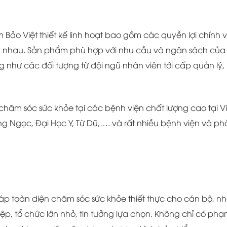
Bảo Việt thiết kế linh hoạt bao gồm các quyền lợi chính 
c nhau. Sản phẩm phù hợp với nhu cầu và ngân sách của
 như các đối tượng từ đội ngũ nhân viên tới cấp quản lý,
hăm sóc sức khỏe tại các bệnh viện chất lượng cao tại Vi
g Ngọc, Đại Học Y, Từ Dũ,…. và rất nhiều bệnh viện và p
háp toàn diện chăm sóc sức khỏe thiết thực cho cán bộ, n
p, tổ chức lớn nhỏ, tin tưởng lựa chọn. Không chỉ có phạ