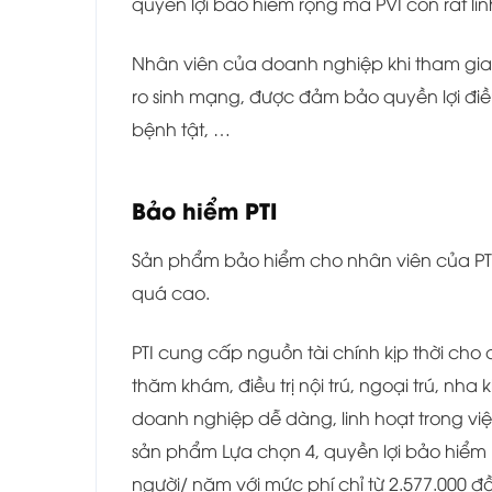
quyền lợi bảo hiểm rộng mà PVI còn rất li
Nhân viên của doanh nghiệp khi tham gia 
ro sinh mạng, được đảm bảo quyền lợi điều 
bệnh tật, …
Bảo hiểm PTI
Sản phẩm bảo hiểm cho nhân viên của PTI 
quá cao.
PTI cung cấp nguồn tài chính kịp thời cho
thăm khám, điều trị nội trú, ngoại trú, nh
doanh nghiệp dễ dàng, linh hoạt trong việ
sản phẩm Lựa chọn 4, quyền lợi bảo hiểm
người/ năm với mức phí chỉ từ 2.577.000 đ