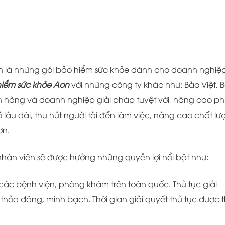
h là những gói bảo hiểm sức khỏe dành cho doanh nghiệp
iểm sức khỏe Aon
với những công ty khác như: Bảo Việt, 
h hàng và doanh nghiệp giải pháp tuyệt vời, nâng cao p
ó lâu dài, thu hút người tài đến làm việc, nâng cao chất lư
ơn.
hân viên sẽ được hưởng những quyền lợi nổi bật như:
ả các bệnh viện, phòng khám trên toàn quốc. Thủ tục giải
thỏa đáng, minh bạch. Thời gian giải quyết thủ tục được 