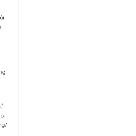
ủi
u
ông
để
ói
ng/