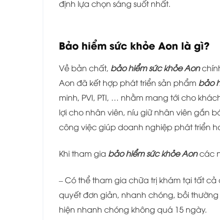
định lựa chọn sáng suốt nhất.
Bảo hiểm sức khỏe Aon là gì?
Về bản chất,
bảo hiểm sức khỏe Aon
chín
Aon đã kết hợp phát triển sản phẩm
bảo h
minh, PVI, PTI, … nhằm mang tới cho khác
lợi cho nhân viên, níu giữ nhân viên gắn b
công việc giúp doanh nghiệp phát triển h
Khi tham gia
bảo hiểm sức khỏe Aon
các n
– Có thể tham gia chữa trị khám tại tất c
quyết đơn giản, nhanh chóng, bồi thường 
hiện nhanh chóng không quá 15 ngày.