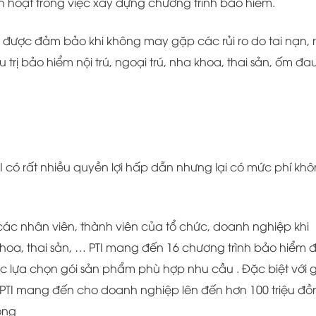
nh hoạt trong việc xây dựng chương trình bảo hiểm.
được đảm bảo khi không may gặp các rủi ro do tai nạn, r
trị bảo hiểm nội trú, ngoại trú, nha khoa, thai sản, ốm đa
có rất nhiều quyền lợi hấp dẫn nhưng lại có mức phí kh
 các nhân viên, thành viên của tổ chức, doanh nghiệp khi
a khoa, thai sản, … PTI mang đến 16 chương trình bảo hiểm 
c lựa chọn gói sản phẩm phù hợp nhu cầu . Đặc biệt với g
 PTI mang đến cho doanh nghiệp lên đến hơn 100 triệu đồ
ồng