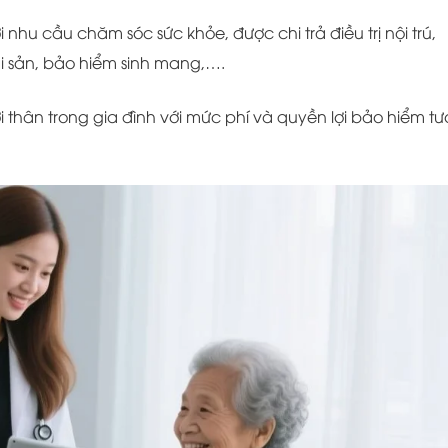
hu cầu chăm sóc sức khỏe, được chi trả điều trị nội trú,
i sản, bảo hiểm sinh mang,….
 thân trong gia đình với mức phí và quyền lợi bảo hiểm t