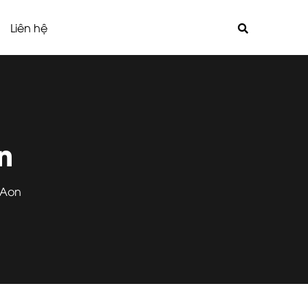
Liên hệ
n
 Aon