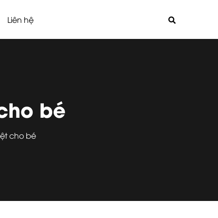
Liên hệ
 cho bé
iệt cho bé