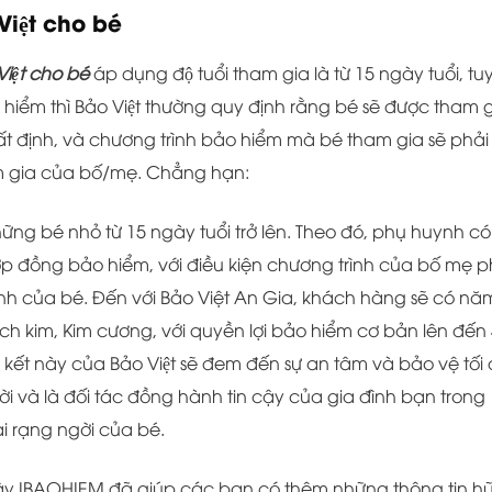
Việt cho bé
Việt cho bé
áp dụng độ tuổi tham gia là từ 15 ngày tuổi, tu
hiểm thì Bảo Việt thường quy định rằng bé sẽ được tham 
ất định, và chương trình bảo hiểm mà bé tham gia sẽ phải
m gia của bố/mẹ. Chẳng hạn:
g bé nhỏ từ 15 ngày tuổi trở lên. Theo đó, phụ huynh có
ợp đồng bảo hiểm, với điều kiện chương trình của bố mẹ p
h của bé. Đến với Bảo Việt An Gia, khách hàng sẽ có nă
h kim, Kim cương, với quyền lợi bảo hiểm cơ bản lên đến
kết này của Bảo Việt sẽ đem đến sự an tâm và bảo vệ tối
 và là đối tác đồng hành tin cậy của gia đình bạn trong
i rạng ngời của bé.
đây IBAOHIEM đã giúp các bạn có thêm những thông tin hư