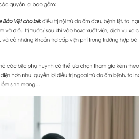
̉ các quyền lợi bao gồm:
e Bảo Việt cho bé
: điều trị nội trú do ốm đau, bệnh tật, tai na
và điều trị trước/ sau khi vào hoặc xuất viện, dịch vụ xe c
t, và cả những khoản trợ cấp viện phí trong trường hợp bé
g mà các bậc phụ huynh có thể lựa chọn tham gia kèm theo
diện hơn như: quyền lợi điều trị ngoại trú do ốm bệnh, tai n
 hiểm sinh mạng….