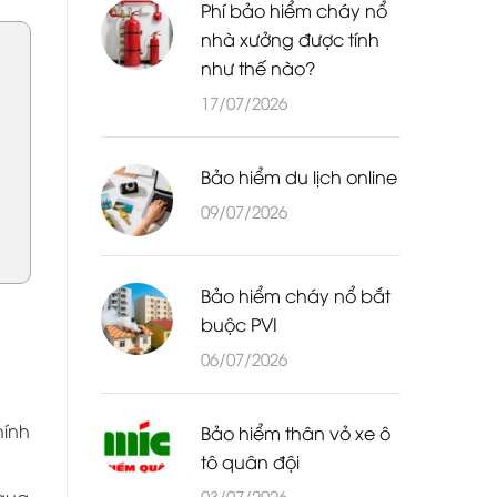
Phí bảo hiểm cháy nổ
nhà xưởng được tính
như thế nào?
17/07/2026
Bảo hiểm du lịch online
09/07/2026
Bảo hiểm cháy nổ bắt
buộc PVI
06/07/2026
hính
Bảo hiểm thân vỏ xe ô
tô quân đội
03/07/2026