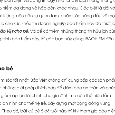
vệ toàn diện và đáng tin cậy nhất cho khách hàng thông
̉o hiểm đa dạng và hấp dẫn khác nhau. Đặc biệt là đối vớ
ượng luôn cần sự quan tâm, chăm sóc hàng đầu về mọ
hăm lo cho sức khỏe thì doanh nghiệp bảo hiểm này đã thiết kê
ảo Việt cho bé
. Và để có thêm những thông tin hữu ích cu
rình bảo hiểm này thì các bạn hãy cùng IBAOHIEM đến
ho bé
ăm sóc tốt nhất, Bảo Việt không chỉ cung cấp các sản ph
a những giải pháp thích hợp để đảm bảo an toàn và phúc
p giảm áp lực tài chính cho gia đình mà còn thể hiện tầm
à an ninh cho thế hệ trẻ, xây dựng một cộng đồng vững
o đó, bất cứ bé ở độ tuổi nào thì khi tham gia bảo hiê