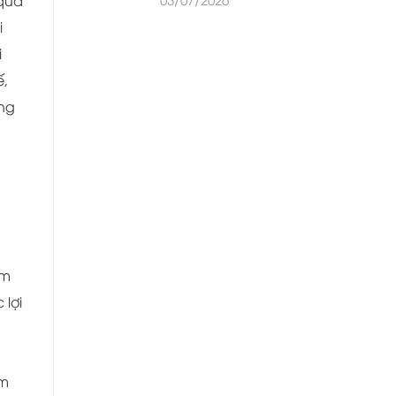
 qua
i
i
́,
̃ng
ẩm
 lợi
̉m