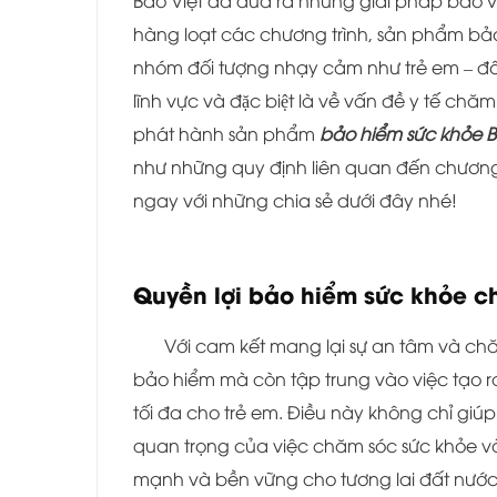
Bảo Việt đã đưa ra những giải pháp bảo 
hàng loạt các chương trình, sản phẩm ba
nhóm đối tượng nhạy cảm như trẻ em – đối t
lĩnh vực và đặc biệt là về vấn đề y tế c
phát hành sản phẩm
bảo hiểm sức khỏe B
như những quy định liên quan đến chương t
ngay với những chia sẻ dưới đây nhé!
Quyền lợi bảo hiểm sức khỏe c
Với cam kết mang lại sự an tâm và ch
bảo hiểm mà còn tập trung vào việc tạo r
tối đa cho trẻ em. Điều này không chỉ giú
quan trọng của việc chăm sóc sức khỏe v
mạnh và bền vững cho tương lai đất nước. The