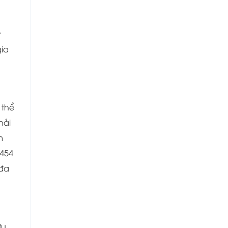
y
gia
 thể
hải
m
 454
 đa
̃u