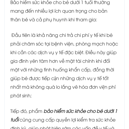
Bảo hiểm sức khỏe cho bé dưới 1 tuổi thường
mang đến nhiều lợi ích quan trọng cho bản
thân bé và cả phụ huynh khi tham gia:
Đầu tiên là khả năng chi trả chi phí y tế khi bé
phải chăm sóc tại bệnh viện, phòng mạch hoặc
khi cần các dịch vụ y tế đặc biệt. Điều này giúp
gia đình yên tâm hơn về mặt tài chính khi đối
mặt với những tình huống khẩn cấp, đồng thời
giúp bé được tiếp cận những dịch vụ y tế tốt
nhất mà không quá lo lắng vê hóa đơn viện phí
phát sinh;
Tiếp đó, phẩm
bảo hiểm sức khỏe cho bé dưới 1
tuổi
cũng cung cấp quyền lợi kiểm tra sức khỏe
định kỳ, giúp phát hiện sớm các vấn đề y tế và