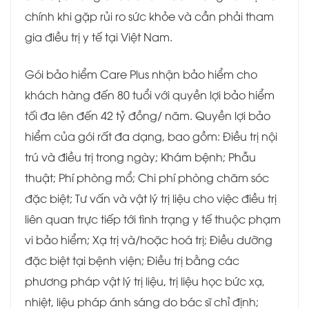
chính khi gặp rủi ro sức khỏe và cần phải tham
gia điều trị y tế tại Việt Nam
.
Gói bảo hiểm Care Plus nhận bảo hiểm cho
khách hàng đến 80 tuổi với quyền lợi bảo hiểm
tối đa lên đến 42 tỷ đồng/ năm. Quyền lợi bảo
hiểm của gói rất đa dạng, bao gồm: Điều trị nội
trú và điều trị trong ngày; Khám bệnh; Phẫu
thuật; Phí phòng mổ; Chi phí phòng chăm sóc
đặc biệt; Tư vấn và vật lý trị liệu cho việc điều trị
liên quan trực tiếp tới tình trạng y tế thuộc phạm
vi bảo hiểm; Xạ trị và/hoặc hoá trị; Điều dưỡng
đặc biệt tại bệnh viện; Điều trị bằng các
phương pháp vật lý trị liệu, trị liệu học bức xạ,
nhiệt, liệu pháp ánh sáng do bác sĩ chỉ định;