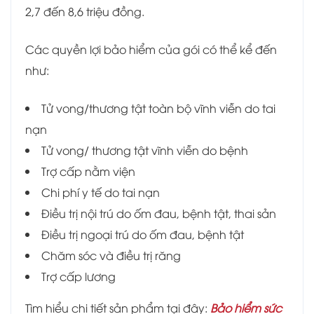
2,7 đến 8,6 triệu đồng.
Các quyền lợi bảo hiểm của gói có thể kể đến
như:
Tử vong/thương tật toàn bộ vĩnh viễn do tai
nạn
Tử vong/ thương tật vĩnh viễn do bệnh
Trợ cấp nằm viện
Chi phí y tế do tai nạn
Điều trị nội trú do ốm đau, bệnh tật, thai sản
Điều trị ngoại trú do ốm đau, bệnh tật
Chăm sóc và điều trị răng
Trợ cấp lương
Tìm hiểu chi tiết sản phẩm tại đây:
Bảo hiểm sức