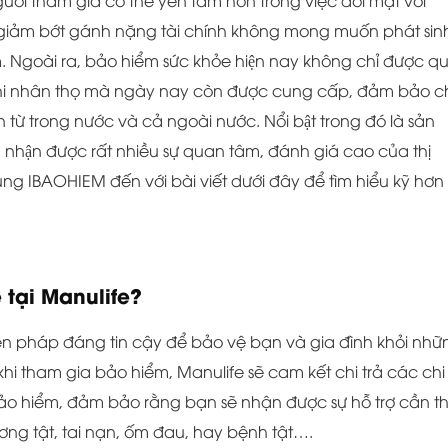
người tham gia có thể yên tâm hơn trong việc đối mặt với
giảm bớt gánh nặng tài chính không mong muốn phát sin
. Ngoài ra, bảo hiểm sức khỏe hiện nay không chỉ được q
 phi nhân thọ mà ngày nay còn được cung cấp, đảm bảo c
từ trong nước và cả ngoài nước. Nổi bật trong đó là sản
 nhận được rất nhiều sự quan tâm, đánh giá cao của thị
ng IBAOHIEM đến với bài viết dưới đây để tìm hiểu kỹ hơn 
 tại Manulife?
ện pháp đáng tin cậy để bảo vệ bạn và gia đình khỏi nhữ
̃ khi tham gia bảo hiểm, Manulife sẽ cam kết chi trả các chi
o hiểm, đảm bảo rằng bạn sẽ nhận được sự hỗ trợ cần th
ương tật, tai nạn, ốm đau, hay bệnh tật….