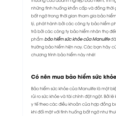
thường của doanh nghiệp bảo hiểm, thì 
những tình huống khẩn cấp và đồng thời 
bất ngờ trong thời gian tham gia bảo hiểm
lý, phát hành bởi các công ty bảo hiểm
trả bởi các công ty bảo hiểm nhân thọ đến 
phẩm
bảo hiểm sức khỏe của Manulife
đã
trường bảo hiểm hiện nay. Các bạn hãy cù
chương trình bảo hiểm này nhé!
Có nên mua bảo hiểm sức khỏe
Bảo hiểm sức khỏe của Manulife là một bi
rủi ro sức khỏe và tài chính đột ngột. Bởi le
y tế theo các điều khoản của hợp đồng bả
khi đối mặt với tình huống bất ngờ như th