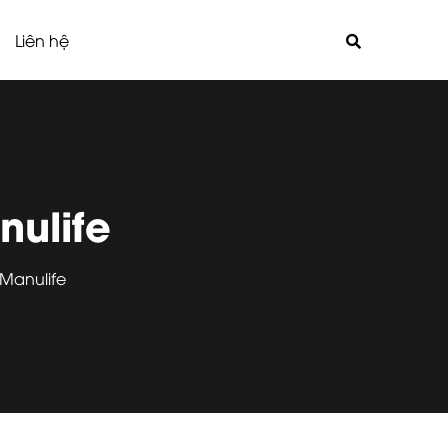
Liên hệ
ulife
Manulife