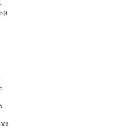
i
iệt
m
̉o
ả
0.888