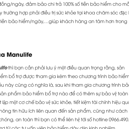
u đồng/ngày, đảm bảo chi trả 100% số tiền bảo hiểm cho mỗ
 trường hợp phải điều trị sức khỏe tại khoa chăm sóc đặc b
 số tiền bảo hiểm/ngày,…giúp khách hàng an tâm hơn trong
ủa Manulife
life
thì bạn cần phải lưu ý một điều quan trọng rằng, sản
iểm bổ trợ được tham gia kèm theo chương trình bảo hiể
u này cũng có nghĩa là, sau khi tham gia chương trình ba
̀ sản phẩm bảo hiểm bổ trợ nào để có thêm sự bảo vệ toàn
t lập một cơ chế bảo vệ sức khỏe, tiết kiệm tài chính hiệu qu
g thông tin hữu ích liên quan đến sản phẩm, cũng như cách
ng, an toàn thì bạn có thể liên hệ tới số hotline 0966.49
trợ từ các tư vấn viên bảo hiểm dày dặn kinh nghiệm.