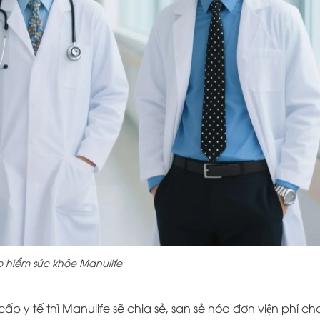
 hiểm sức khỏe Manulife
ấp y tế thì Manulife sẽ chia sẻ, san sẻ hóa đơn viện phí ch