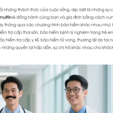
 những thách thức của cuộc sống, dặc biệt là những sự c
anulife
sẽ đồng hành cùng bạn và gia đình bằng cách cu
y thông qua các chương trình bảo hiểm khác nhau như: 
̉m trợ cấp thai sản, bảo hiểm bệnh lý nghiêm trọng trẻ e
̉o hiểm trợ cấp y tế, bảo hiểm tử vong, thương tật do tai n
những quyền lợi hấp dẫn, sự chi trả khác nhau cho khác