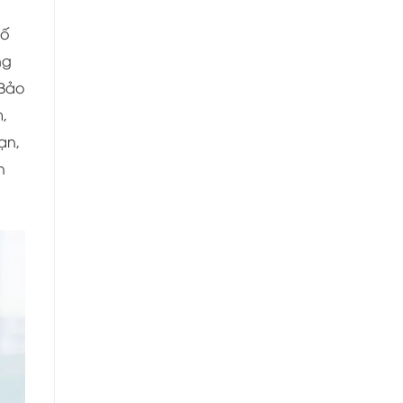
ố
ng
Bảo
m,
ạn,
h