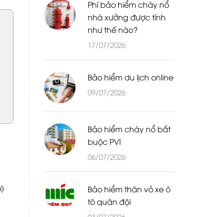
Phí bảo hiểm cháy nổ
nhà xưởng được tính
như thế nào?
17/07/2026
Bảo hiểm du lịch online
09/07/2026
Bảo hiểm cháy nổ bắt
buộc PVI
06/07/2026
vệ
Bảo hiểm thân vỏ xe ô
tô quân đội
03/07/2026