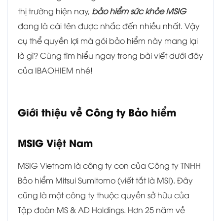
thị trường hiện nay,
bảo hiểm sức khỏe MSIG
đang là cái tên được nhắc đến nhiều nhất. Vậy
cụ thể quyền lợi mà gói bảo hiểm này mang lại
là gì? Cùng tìm hiểu ngay trong bài viết dưới đây
của IBAOHIEM nhé!
Giới thiệu về Công ty Bảo hiểm
MSIG Việt Nam
MSIG Vietnam là công ty con của Công ty TNHH
Bảo hiểm Mitsui Sumitomo (viết tắt là MSI). Đây
cũng là một công ty thuộc quyền sở hữu của
Tập đoàn MS & AD Holdings. Hơn 25 năm về