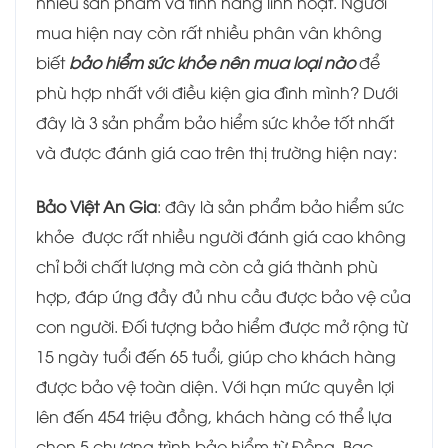
nhiều sản phẩm và tính năng linh hoạt. Người
mua hiện nay còn rất nhiều phân vân không
biết
bảo hiểm sức khỏe nên mua loại nào
để
phù hợp nhất với điều kiện gia đình mình? Dưới
đây là 3 sản phẩm bảo hiểm sức khỏe tốt nhất
và được đánh giá cao trên thị trường hiện nay:
Bảo Việt An Gia
: đây là sản phẩm bảo hiểm sức
khỏe được rất nhiều người đánh giá cao không
chỉ bởi chất lượng mà còn cả giá thành phù
hợp, đáp ứng đầy đủ nhu cầu được bảo vệ của
con người. Đối tượng bảo hiểm được mở rộng từ
15 ngày tuổi đến 65 tuổi, giúp cho khách hàng
được bảo vệ toàn diện. Với hạn mức quyền lợi
lên đến 454 triệu đồng, khách hàng có thể lựa
chọn 5 chương trình bảo hiểm từ Đồng, Bạc,