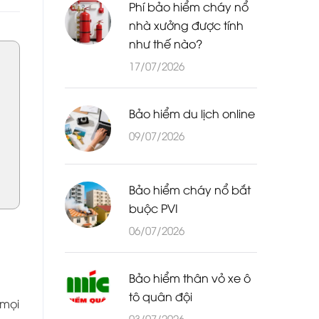
Phí bảo hiểm cháy nổ
nhà xưởng được tính
như thế nào?
17/07/2026
Bảo hiểm du lịch online
09/07/2026
Bảo hiểm cháy nổ bắt
buộc PVI
06/07/2026
Bảo hiểm thân vỏ xe ô
tô quân đội
 mọi
03/07/2026