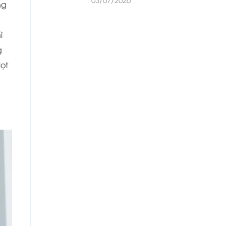
ng
̀
g
ọt