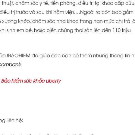
thuật, chăm sóc y tế, tiền phòng, điều trị tại khoa cấp cứu
́ điều trị trước và sau khi nằm viện,…Ngoài ra còn bao gồm
iệu, nắn xương khớp, chăm sóc nha khoa trong hạn mức chi trả la
u khi sinh em bé, hoặc biến chứng thai sản lên đến 110 triệu
ủa IBAOHIEM đã giúp các bạn có thêm những thông tin h
Sacombank
:
Bảo hiểm sức khỏe Liberty
ng liên hệ: