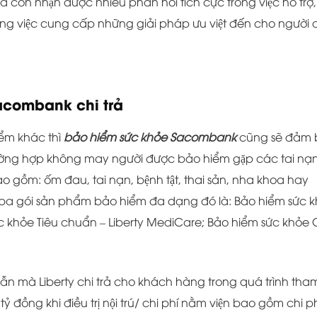
̀ còn nhận được nhiều phản hồi tích cực trong việc hỗ trợ,
g việc cung cấp những giải pháp ưu việt đến cho người
 Sacombank chi trả
̉m khác thì
bảo hiểm sức khỏe Sacombank
cũng sẽ đảm 
ường hợp không may người được bảo hiểm gặp các tai nạn
e bao gồm: ốm đau, tai nạn, bệnh tật, thai sản, nha khoa hay
a ba gói sản phẩm bảo hiểm đa dạng đó là: Bảo hiểm sức 
ức khỏe Tiêu chuẩn – Liberty MediCare; Bảo hiểm sức khỏe
ấp dẫn mà Liberty chi trả cho khách hàng trong quá trình tha
ỷ đồng khi điều trị nội trú/ chi phí nằm viện bao gồm chi ph