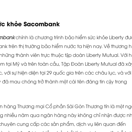
 sức khỏe Sacombank
combank
chính là chương trình bảo hiểm sức khỏe Liberty đư
ên thị trường bảo hiểm nước ta hiện nay. Về thương hi
ng những thành viên trực thuộc tập doàn Liberty Mutual. Với 
 tại Mỹ và trên toàn cầu, Tập Đoàn Liberty Mutual đã xâ
với sự hiện diện tại 29 quốc gia trên các châu lục, và với
ã mau chóng trở thành một cái tên đáng tin cậy trong
ng Thương mại Cổ phần Sài Gòn Thương tín là một n
rong nhiều năm qua ngân hàng này không chỉ nhận được nh
 chuyên cung cấp các sản phẩm, dịch vụ liên quan đến