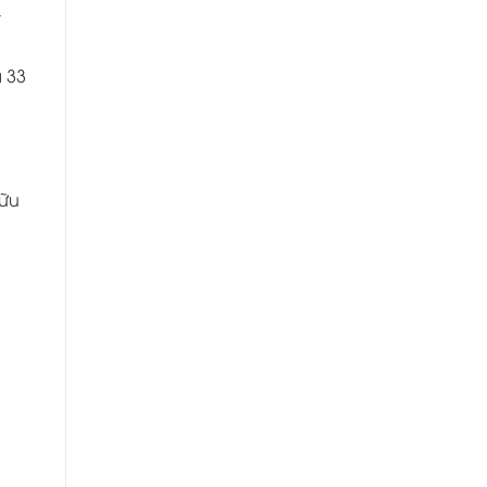
,
̀ 33
ữu