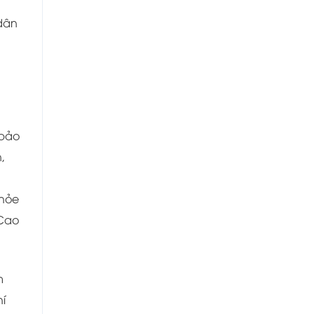
 dân
bảo
,
khỏe
 Cao
m
í