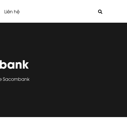
Liên hệ
mbank
ỏe Sacombank