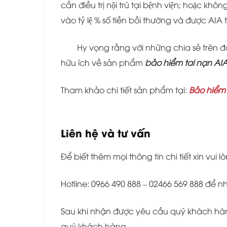
cần điều trị nội trú tại bệnh viện; hoặc
vào tỷ lệ % số tiền bồi thường và được AIA 
Hy vọng rằng với những chia sẻ trên
hữu ích về sản phẩm
bảo hiểm tai nạn AI
Tham khảo chi tiết sản phẩm tại:
Bảo hiểm 
Liên hệ và tư vấn
Để biết thêm mọi thông tin chi tiết xin vui lò
Hotline: 0966 490 888 – 02466 569 888 để 
Sau khi nhận được yêu cầu quý khách hàng
quý khách hàng.