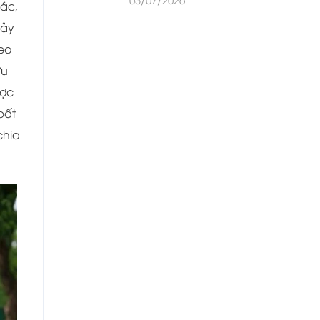
ác,
ảy
heo
ưu
ợc
bất
 chia