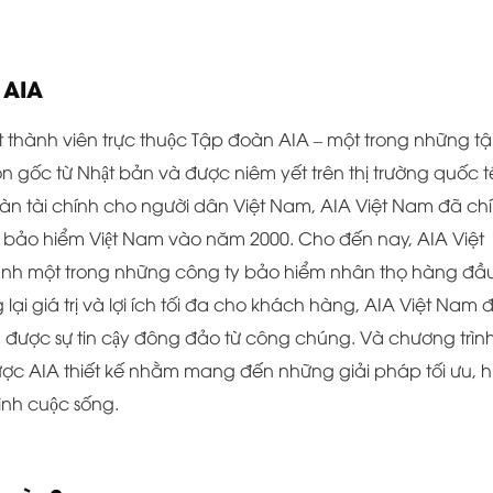
u AIA
 thành viên trực thuộc Tập đoàn AIA – một trong những t
ốc từ Nhật bản và được niêm yết trên thị trường quốc t
àn tài chính cho người dân Việt Nam, AIA Việt Nam đã chi
ờng bảo hiểm Việt Nam vào năm 2000. Cho đến nay, AIA Việt
ành một trong những công ty bảo hiểm nhân thọ hàng đầ
lại giá trị và lợi ích tối đa cho khách hàng, AIA Việt Nam 
ợc sự tin cậy đông đảo từ công chúng. Và chương trìn
ợc AIA thiết kế nhằm mang đến những giải pháp tối ưu, hi
̀nh cuộc sống.