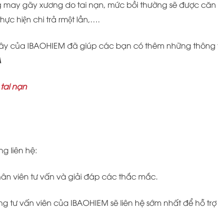
 không may gãy xương do tai nạn, mức bồi thường sẽ được căn 
thực hiện chi trả rmột lần,….
 đây của IBAOHIEM đã giúp các bạn có thêm những thông 
A
tai nạn
ng liên hệ:
nhân viên tư vấn và giải đáp các thắc mắc.
 tư vấn viên của IBAOHIEM sẽ liên hệ sớm nhất để hỗ trợ