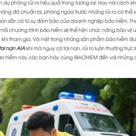
́nh dự phòng rủi ro hiệu quả trong tương lai. Hay nói cách kh
ng đã chuẩn bị, phòng ngừa trước những rủi ro có thể x
ợ luôn sẵn có từ sự đảm bảo của doanh nghiệp bảo hiểm. T
ì mỗi chương trình bảo hiểm sẽ thể hiện chức năng bảo vệ 
̀ng khi tham gia. Và một trong những sản phẩm bảo hiểm đư
tai nạn AIA
khi mà nguy cơ tai nạn, rủi ro luôn thường trực 
m bảo hiểm này các bạn hãy cùng IBAOHIEM đến với những