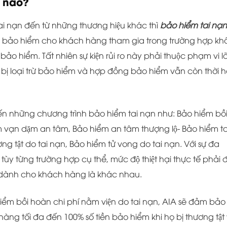
i nào?
i nạn đến từ những thương hiệu khác thì
bảo hiểm tai nạn
 lợi bảo hiểm cho khách hàng tham gia trong trường hợp k
̉o hiểm. Tất nhiên sự kiện rủi ro này phải thuộc phạm vi l
̣ loại trừ bảo hiểm và hợp đồng bảo hiểm vẫn còn thời h
́n những chương trình bảo hiểm tai nạn như: Bảo hiểm bồ
̉m vạn dặm an tâm, Bảo hiểm an tâm thượng lộ- Bảo hiểm ta
g tật do tai nạn, Bảo hiểm tử vong do tai nạn. Với sự đa
y từng trường hợp cụ thể, mức độ thiệt hại thực tế phải đ
IA dành cho khách hàng là khác nhau.
ểm bồi hoàn chi phí nằm viện do tai nạn, AIA sẽ đảm bảo 
hàng tối đa đến 100% số tiền bảo hiểm khi họ bị thương tật 