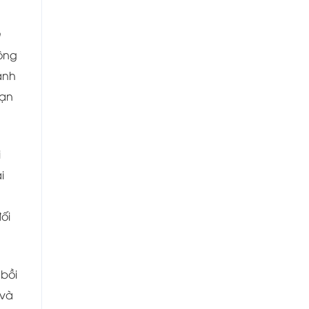
hông
ãnh
ạn
i
i
ối
bồi
và