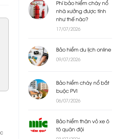
Phí bảo hiểm cháy nổ
nhà xưởng được tính
như thế nào?
17/07/2026
Bảo hiểm du lịch online
09/07/2026
Bảo hiểm cháy nổ bắt
buộc PVI
06/07/2026
Bảo hiểm thân vỏ xe ô
tô quân đội
̣c
03/07/2026