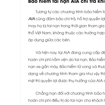
Bảo hiểm tai nạn AIA chi trả kh
Tương tự các chương trình bảo hiểm ta
AIA
cũng đảm bảo chi trả, hỗ trợ quyền
may họ bị tai nạn trong thời gian tham gia ba
thổ Việt Nam, không thuộc các trường hợp bi
áp dụng giữa các bên.
Và hiện nay, tại AIA đang cung cấp đê
hoàn chi phí nằm viện do tai nạn, Bảo hiê
nạn xe gắn máy, Bảo hiểm tử vong và thươn
dạng về chương trình tham gia như vậy thì tù
mặt thì quyền lợi được thụ hưởng của A
Chẳng hạn đối với chương trình bảo hi
hoàn chi phí điều trị do tai nạn cho khách 