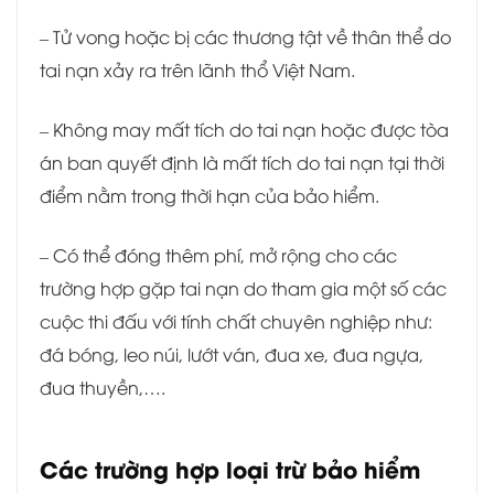
– Tử vong hoặc bị các thương tật về thân thể do
tai nạn xảy ra trên lãnh thổ Việt Nam.
– Không may mất tích do tai nạn hoặc được tòa
án ban quyết định là mất tích do tai nạn tại thời
điểm nằm trong thời hạn của bảo hiểm.
– Có thể đóng thêm phí, mở rộng cho các
trường hợp gặp tai nạn do tham gia một số các
cuộc thi đấu với tính chất chuyên nghiệp như:
đá bóng, leo núi, lướt ván, đua xe, đua ngựa,
đua thuyền,….
Các trường hợp loại trừ bảo hiểm