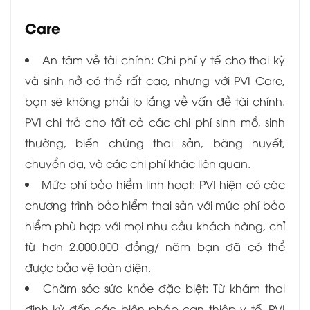
Care
An tâm về tài chính: Chi phí y tế cho thai kỳ
và sinh nở có thể rất cao, nhưng với PVI Care,
bạn sẽ không phải lo lắng về vấn đề tài chính.
PVI chi trả cho tất cả các chi phí sinh mổ, sinh
thường, biến chứng thai sản, băng huyết,
chuyển dạ, và các chi phí khác liên quan.
Mức phí bảo hiểm linh hoạt: PVI hiện có các
chương trình bảo hiểm thai sản với mức phí bảo
hiểm phù hợp với mọi nhu cầu khách hàng, chỉ
từ hơn 2.000.000 đồng/ năm bạn đã có thể
được bảo vệ toàn diện.
Chăm sóc sức khỏe đặc biệt: Từ khám thai
định kỳ đến các biện pháp can thiệp y tế, PVI