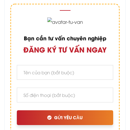
Bạn cần tư vấn chuyên nghiệp
ĐĂNG KÝ TƯ VẤN NGAY
GỬI YÊU CẦU