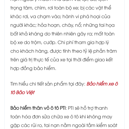
trọng tâm, chìm, rơi toàn bộ xe; bị các vật thể
khác rơi, va chạm vào; hành vi phá hoại của
người khác; hỏa hoạn, cháy, nổ; những tai họa
bất khả kháng do thiên nhiên gây ra; mất toàn
bộ xe do trộm, cướp. Chi phí tham gia hợp lý
cho khách hàng, được tính theo tỷ lệ phần trăm
trên giá trị thực tế của xe tại thời điểm giao kết
hợp đồng bảo hiểm.
Tìm hiểu chi tiết sản phẩm tại đây:
Bảo hiểm xe ô
tô Bảo Việt
Bảo hiểm thân vỏ ô tô PTI
: PTI sẽ hỗ trợ thanh
toán hóa đơn sửa chữa xe ô tô khi không may
gặp các rủi ro, tai nạn nằm ngoài tầm kiểm soát