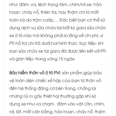
như: đâm, va, lệch trọng tâm, chìm/rơi xe, hỏa
hoạn, cháy nổ, thiên tai, hay thậm chí là mất
toàn bộ do trộm cướp,… Đặc biệt bạn có thể sử
dụng dịch vụ sửa chữa tại bất kỳ gara sửa chữa
xe ô tô nào mà không phải lo lắng về chi phí, vì
PTI hỗ trợ chi trả dưới hai hình thức: trực tiếp- khi
bạn sửa chữa xe tại gara đã được liên kết với PTI
và gián tiếp- trong vòng 15 ngày
Bảo hiểm thân vỏ ô tô PVI
: sản phẩm giúp bảo
vệ toàn diện chiếc xế hộp của bạn từ thân vỏ
đến hệ thống động cơ bên trong, chống lại
những rủi ro gây thiệt hại thường gặp khi sử
dụng xe như va chạm, đâm vào vật cản, chìm,
rơi, lật, mất cân bằng, hỏa hoạn, cháy nổ, thậm