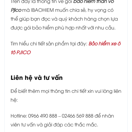
Trên đây là thông tin về gói
bảo hiểm thân vỏ
Pjico
mà IBAOHIEM muốn chia sẻ, hy vọng có
thể giúp bạn đọc và quý khách hàng chọn lựa
được gói bảo hiểm phù hợp nhất với nhu cầu.
Tìm hiểu chi tiết sản phẩm tại đây:
Bảo hiểm xe ô
tô PJICO
Liên hệ và tư vấn
Để biết thêm mọi thông tin chi tiết xin vui lòng liên
hệ:
Hotline: 0966 490 888 – 02466 569 888 để nhân
viên tư vấn và giải đáp các thắc mắc.