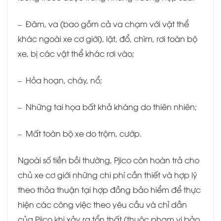
– Đâm, va (bao gồm cả va chạm với vật thể
khác ngoài xe cơ giới), lật, đổ, chìm, rơi toàn bộ
xe, bị các vật thể khác rơi vào;
– Hỏa hoạn, cháy, nổ;
– Những tai họa bất khả kháng do thiên nhiên;
– Mất toàn bộ xe do trộm, cướp.
Ngoài số tiền bồi thường, Pjico còn hoàn trả cho
chủ xe cơ giới những chi phí cần thiết và hợp lý
theo thỏa thuận tại hợp đồng bảo hiểm để thực
hiện các công việc theo yêu cầu và chỉ dẫn
của Pjico khi xảy ra tổn thất (thuộc phạm vi bảo