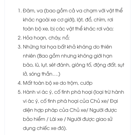
Đâm, va (bao gồm cả va chạm với vật thể
khác ngoài xe cơ giới), lật, đổ, chìm, rơi
toàn bộ xe, bị các vật thể khác rơi vào;
Hỏa hoạn, cháy, nổ;
Những tai họa bất khả kháng do thiên
nhiên (Bao gồm nhưng không giới hạn
bão, lũ, lụt, sét đánh, giông tố, động đất, sụt
lở, sóng thần….)
Mất toàn bộ xe do trộm, cướp
Hành vi ác ý, cố tình phá hoại (loại trừ hành
vi ác ý, cố tình phá hoại của Chủ xe/ Đại
diện hợp pháp của Chủ xe/ Người được
bảo hiểm / Lái xe / Người được giao sử
dụng chiếc xe đó).