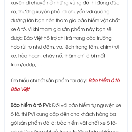
xuyên di chuyển ở những vùng đô thị đông đúc
xe, thường xuyên phải di chuyển với quãng
đường lớn bạn nên tham gia bảo hiểm vật chất
xe ô tô, vì khi tham gia sản phẩm này bạn sẽ
được Bảo Việt hỗ trợ chi trả trong các trường
hợp rủi ro như đâm, va, lệch trọng tâm, chìm/rơi
xe, hỏa hoạn, cháy nổ, thậm chí là bị mất
trộm/cướp,….
Tìm hiểu chi tiết sản phẩm tại đây:
Bảo hiểm ô tô
Bảo Việt
Bảo hiểm ô tô PVI
: Đối với bảo hiểm tự nguyện xe
ô tô, thì PVI cung cấp đến cho khách hàng ba
gói sản phẩm đó là: bảo hiểm vật chất xe ô tô-
có chức năng chi trả trong trường hợp chiếc xe