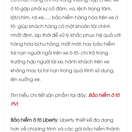
ô tô gặp phải sự cố đâm, va, lệch trọng tâm,
lật/chìm, rơi xe,…; bảo hiểm hàng hóa trên xe ô
tô- giúp khách hàng có một khoản tài chính
nhất định, kịp thời để xử lý khắc phục hệ quả với
hàng hóa bị hư hỏng, mất mát; hay bảo hiểm
tai nạn người ngồi trên xe ô tô- chi trả trong
trường hợp người lái xe, hành khách trên xe
không may bị tai nạn trong quá trình sử dụng,
lên xuống xe.
Tìm hiểu chi tiết sản phẩm tại đây:
Bảo hiểm ô tô
PVI
Bảo hiểm ô tô Liberty
: Liberty thiết kế đa dạng
hơn về chương trình và các gói bảo hiểm thành