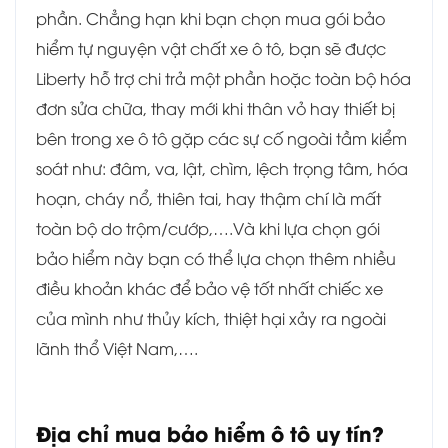
phần. Chẳng hạn khi bạn chọn mua gói bảo
hiểm tự nguyện vật chất xe ô tô, bạn sẽ được
Liberty hỗ trợ chi trả một phần hoặc toàn bộ hóa
đơn sửa chữa, thay mới khi thân vỏ hay thiết bị
bên trong xe ô tô gặp các sự cố ngoài tầm kiểm
soát như: đâm, va, lật, chìm, lệch trọng tâm, hóa
hoạn, cháy nổ, thiên tai, hay thậm chí là mất
toàn bộ do trộm/cướp,….Và khi lựa chọn gói
bảo hiểm này bạn có thể lựa chọn thêm nhiều
điều khoản khác để bảo vệ tốt nhất chiếc xe
của mình như thủy kích, thiệt hại xảy ra ngoài
lãnh thổ Việt Nam,….
Địa chỉ mua bảo hiểm ô tô uy tín?