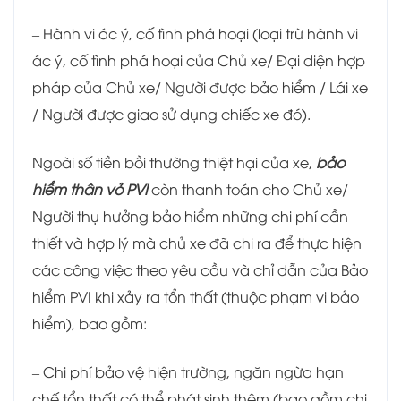
– Hành vi ác ý, cố tình phá hoại (loại trừ hành vi
ác ý, cố tình phá hoại của Chủ xe/ Đại diện hợp
pháp của Chủ xe/ Người được bảo hiểm / Lái xe
/ Người được giao sử dụng chiếc xe đó).
Ngoài số tiền bồi thường thiệt hại của xe,
bảo
hiểm thân vỏ PVI
còn thanh toán cho Chủ xe/
Người thụ hưởng bảo hiểm những chi phí cần
thiết và hợp lý mà chủ xe đã chi ra để thực hiện
các công việc theo yêu cầu và chỉ dẫn của Bảo
hiểm PVI khi xảy ra tổn thất (thuộc phạm vi bảo
hiểm), bao gồm:
– Chi phí bảo vệ hiện trường, ngăn ngừa hạn
chế tổn thất có thể phát sinh thêm (bao gồm chi