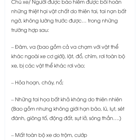
Chủ xe/ Người được bảo hiểm được bồi hoàn
những thiệt hại vật chất do thiên tai, tai nạn bất
ngờ, không lường trước được… trong những
trường hợp sau:
– Đâm, va (bao gồm cả va chạm với vật thể
khác ngoài xe cơ giới), lật, đổ, chìm, rơi toàn bộ
xe, bị các vật thể khác rơi vào;
– Hỏa hoạn, cháy, nổ;
– Những tai họa bất khả kháng do thiên nhiên
(Bao gồm nhưng không giới hạn bão, lũ, lụt, sét
đánh, giông tố, động đất, sụt lở, sóng thần….)
– Mất toàn bộ xe do trộm, cướp