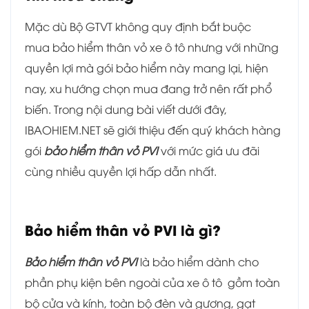
Mặc dù Bộ GTVT không quy định bắt buộc
mua bảo hiểm thân vỏ xe ô tô nhưng với những
quyền lợi mà gói bảo hiểm này mang lại, hiện
nay, xu hướng chọn mua đang trở nên rất phổ
biến. Trong nội dung bài viết dưới đây,
IBAOHIEM.NET sẽ giới thiệu đến quý khách hàng
gói
bảo hiểm thân vỏ PVI
với mức giá ưu đãi
cùng nhiều quyền lợi hấp dẫn nhất.
Bảo hiểm thân vỏ PVI là gì?
Bảo hiểm thân vỏ PVI
là bảo hiểm dành cho
phần phụ kiện bên ngoài của xe ô tô gồm toàn
bộ cửa và kính, toàn bộ đèn và gương, gạt