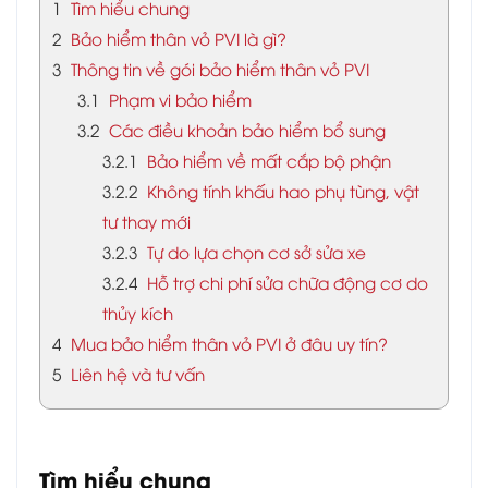
1
Tìm hiểu chung
2
Bảo hiểm thân vỏ PVI là gì?
3
Thông tin về gói bảo hiểm thân vỏ PVI
3.1
Phạm vi bảo hiểm
3.2
Các điều khoản bảo hiểm bổ sung
3.2.1
Bảo hiểm về mất cắp bộ phận
3.2.2
Không tính khấu hao phụ tùng, vật
tư thay mới
3.2.3
Tự do lựa chọn cơ sở sửa xe
3.2.4
Hỗ trợ chi phí sửa chữa động cơ do
thủy kích
4
Mua bảo hiểm thân vỏ PVI ở đâu uy tín?
5
Liên hệ và tư vấn
Tìm hiểu chung