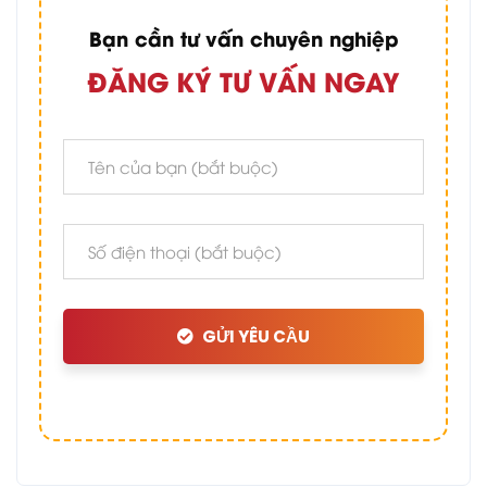
Bạn cần tư vấn chuyên nghiệp
ĐĂNG KÝ TƯ VẤN NGAY
GỬI YÊU CẦU