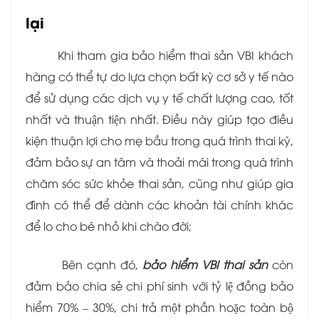
lại
Khi tham gia bảo hiểm thai sản VBI khách
hàng có thể tự do lựa chọn bất kỳ cơ sở y tế nào
để sử dụng các dịch vụ y tế chất lượng cao, tốt
nhất và thuận tiện nhất. Điều này giúp tạo điều
kiện thuận lợi cho mẹ bầu trong quá trình thai kỳ,
đảm bảo sự an tâm và thoải mái trong quá trình
chăm sóc sức khỏe thai sản, cũng như giúp gia
đình có thể để dành các khoản tài chính khác
để lo cho bé nhỏ khi chào đời;
Bên cạnh đó,
bảo hiểm VBI thai sản
còn
đảm bảo chia sẻ chi phí sinh với tỷ lệ đồng bảo
hiểm 70% – 30%, chi trả một phần hoặc toàn bộ