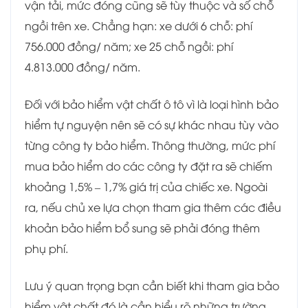
vận tải, mức đóng cũng sẽ tùy thuộc và số chỗ
ngồi trên xe. Chẳng hạn: xe dưới 6 chỗ: phí
756.000 đồng/ năm; xe 25 chỗ ngồi: phí
4.813.000 đồng/ năm.
Đối với bảo hiểm vật chất ô tô vì là loại hình bảo
hiểm tự nguyện nên sẽ có sự khác nhau tùy vào
từng công ty bảo hiểm. Thông thường, mức phí
mua bảo hiểm do các công ty đặt ra sẽ chiếm
khoảng 1,5% – 1,7% giá trị của chiếc xe. Ngoài
ra, nếu chủ xe lựa chọn tham gia thêm các điều
khoản bảo hiểm bổ sung sẽ phải đóng thêm
phụ phí.
Lưu ý quan trọng bạn cần biết khi tham gia bảo
hiểm vật chất đó là cần hiểu rõ những trường