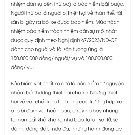
nhiệm dân sự bên thứ ba) là bảo hiểm bắt buộc.
Người thứ ba là người bị thiệt hại về thân thể, tài
sản bị gây ra bởi xe được bảo hiểm. Mức trách
nhiệm bảo hiểm trách nhiệm dân sự mới nhất
được quy định theo Nghị định 67/2023/NĐ-CP
dành cho người và tài sản tương ứng là
150.000.000 đồng/ người/ vụ và 100.000.000
đồng/ vụ.
Bảo hiểm vật chất xe ô tô là bảo hiểm tự nguyện
nhằm bồi thường thiệt hại cho xe. Những thiệt
hại về vật chất xe ô tô. Trong các trường hợp xe
ô tô bị đâm va, hoả hoạn, cháy nổ hay những
tai nạn bất khả kháng như bão, lũ lụt, sạt lở, sét
đánh, động đất, mưa đá, những hành động ác