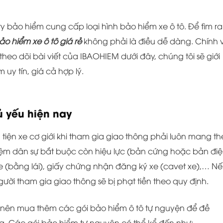
 ty bảo hiểm cung cấp loại hình bảo hiểm xe ô tô. Để tìm ra
ảo hiểm xe ô tô giá rẻ
không phải là điều dễ dàng. Chính v
eo dõi bài viết của IBAOHIEM dưới đây, chúng tôi sẽ giới
uy tín, giá cả hợp lý.
ủ yếu hiện nay
iện xe cơ giới khi tham gia giao thông phải luôn mang th
iệm dân sự bắt buộc còn hiệu lực (bản cứng hoặc bản đi
xe (bằng lái), giấy chứng nhận đăng ký xe (cavet xe),… N
gười tham gia giao thông sẽ bị phạt tiền theo quy định.
 nên mua thêm các gói bảo hiểm ô tô tự nguyện để đề
ra. Các gói bảo hiểm tự nguyện có thể kể đến như: