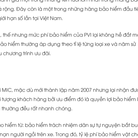
há rộng. Đây còn là một trong những hãng bảo hiểm đầu ti
ới hạn số lần tại Việt Nam.
 thế nhưng mức phí bảo hiểm của PVI lại không hề đắt m
 bảo hiểm thường áp dụng theo tỉ lệ từng loại xe và năm sử
 chương trình ưu đãi.
 MIC, mặc dù mới thành lập năm 2007 nhưng lại nhận đư
 tượng khách hàng bởi ưu điểm đó là quyền lợi bảo hiểm l
ồi thường đều rất nhanh chóng.
ảo hiểm từ: bảo hiểm trách nhiệm dân sự tự nguyện bắt bu
nạn người ngồi trên xe. Trong đó, tỷ lệ phí bảo hiểm vật ch