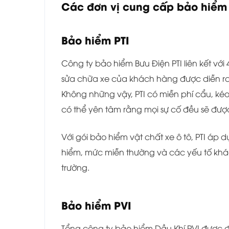
Các đơn vị cung cấp bảo hiểm x
Bảo hiểm PTI
Công ty bảo hiểm Bưu Điện PTI liên kết vớ
sửa chữa xe của khách hàng được diễn r
Không những vậy, PTI có miễn phí cẩu, kéo
có thể yên tâm rằng mọi sự cố đều sẽ được
Với gói bảo hiểm vật chất xe ô tô, PTI áp 
hiểm, mức miễn thường và các yếu tố khác.
trường.
Bảo hiểm PVI
Tổng công ty bảo hiểm Dầu Khí PVI được đ