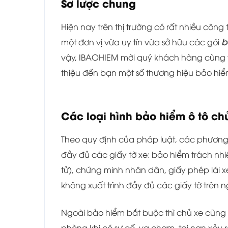
Sơ lược chung
Hiện nay trên thị trường có rất nhiều công
một đơn vị vừa uy tín vừa sở hữu các gói
b
vậy, IBAOHIEM mời quý khách hàng cùng th
thiệu đến bạn một số thương hiệu bảo hiểm 
Các loại hình bảo hiểm ô tô ch
Theo quy định của pháp luật, các phương t
đầy đủ các giấy tờ xe: bảo hiểm trách nh
tử), chứng minh nhân dân, giấy phép lái 
không xuất trình đầy đủ các giấy tờ trên n
Ngoài bảo hiểm bắt buộc thì chủ xe cũng
phòng khi có sự cố, va chạm, tai nạn xảy 