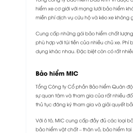
hiểm xe cơ giới với mạng lưới bảo hiểm k
miễn phí dịch vụ cứu hộ và kéo xe không gi
Cung cấp những gói bảo hiểm chất lượng,
phù hợp với túi tiền của nhiều chủ xe. Phí
dụng khác nhau. Đặc biệt còn có rất nhiều
Bảo hiểm MIC
Tổng Công ty Cổ phần Bảo hiểm Quân đội
sự quan tâm và tham gia của rất nhiều đối
thủ tục đăng ký tham gia và giải quyết b
Với ô tô, MIC cung cấp đầy đủ các loại b
bảo hiểm vật chất – thân vỏ, bảo hiểm tai 