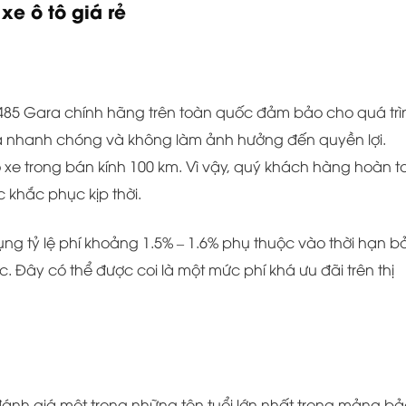
e ô tô giá rẻ
i 485 Gara chính hãng trên toàn quốc đảm bảo cho quá trì
a nhanh chóng và không làm ảnh hưởng đến quyền lợi.
 xe trong bán kính 100 km. Vì vậy, quý khách hàng hoàn t
 khắc phục kịp thời.
dụng tỷ lệ phí khoảng 1.5% – 1.6% phụ thuộc vào thời hạn b
 Đây có thể được coi là một mức phí khá ưu đãi trên thị
ánh giá một trong những tên tuổi lớn nhất trong mảng bả