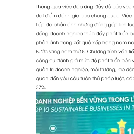
Thông qua việc đáp ứng đầy đủ các yêu cầu
đạt điểm đánh giá cao chung cuộc. Việc 
tiếp đã phản ánh những đóng góp liên tụ
đồng doanh nghiệp thúc đẩy phát triển b
phản ánh trong kết quả xếp hạng năm na
Bước sang năm thứ 8, Chương trình vẫn ti
công cụ đánh giá mức độ phát triển bền vữ
quản trị doanh nghiệp, môi trường, lao động,
quan đến yêu cầu tuân thủ pháp luật, các
37%.