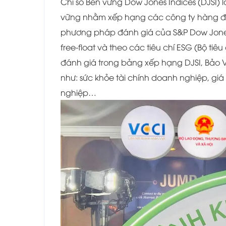
Chỉ số Bền vững Dow Jones Indices (DJSI) 
vững nhằm xếp hạng các công ty hàng đầ
phương pháp đánh giá của S&P Dow Jones I
free-float và theo các tiêu chí ESG (Bộ tiê
đánh giá trong bảng xếp hạng DJSI, Bảo 
như: sức khỏe tài chính doanh nghiệp, giá
nghiệp…