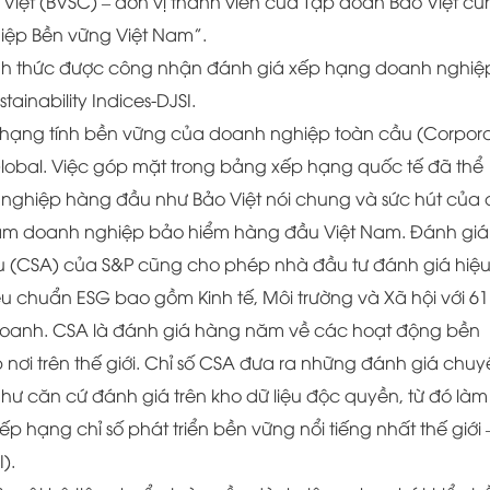
Việt (BVSC) – đơn vị thành viên của Tập đoàn Bảo Việt cũ
iệp Bền vững Việt Nam”.
hính thức được công nhận đánh giá xếp hạng doanh nghiệ
inability Indices-DJSI.
 hạng tính bền vững của doanh nghiệp toàn cầu (Corpor
 Global. Việc góp mặt trong bảng xếp hạng quốc tế đã thể
h nghiệp hàng đầu như Bảo Việt nói chung và sức hút của 
 tầm doanh nghiệp bảo hiểm hàng đầu Việt Nam. Đánh giá
u (CSA) của S&P cũng cho phép nhà đầu tư đánh giá hiệ
 chuẩn ESG bao gồm Kinh tế, Môi trường và Xã hội với 61
 doanh. CSA là đánh giá hàng năm về các hoạt động bền
nơi trên thế giới. Chỉ số CSA đưa ra những đánh giá chuy
ư căn cứ đánh giá trên kho dữ liệu độc quyền, từ đó làm
 hạng chỉ số phát triển bền vững nổi tiếng nhất thế giới 
).