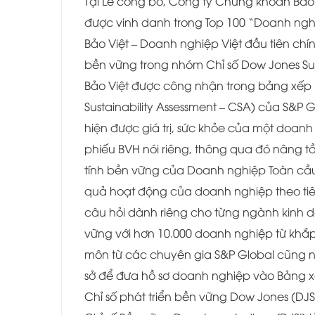
Tại Lễ công bố, Công ty Chứng khoán Bảo 
được vinh danh trong Top 100 “Doanh ngh
Bảo Việt – Doanh nghiệp Việt đầu tiên c
bền vững trong nhóm Chỉ số Dow Jones Susta
Bảo Việt được công nhận trong bảng xếp
Sustainability Assessment – CSA) của S&P
hiện được giá trị, sức khỏe của một doan
phiếu BVH nói riêng, thông qua đó nâng
tính bền vững của Doanh nghiệp Toàn cầ
quả hoạt động của doanh nghiệp theo tiêu
câu hỏi dành riêng cho từng ngành kinh
vững với hơn 10.000 doanh nghiệp từ khắp 
môn từ các chuyên gia S&P Global cũng nh
sở để đưa hồ sơ doanh nghiệp vào Bảng xếp
Chỉ số phát triển bền vững Dow Jones (DJSI