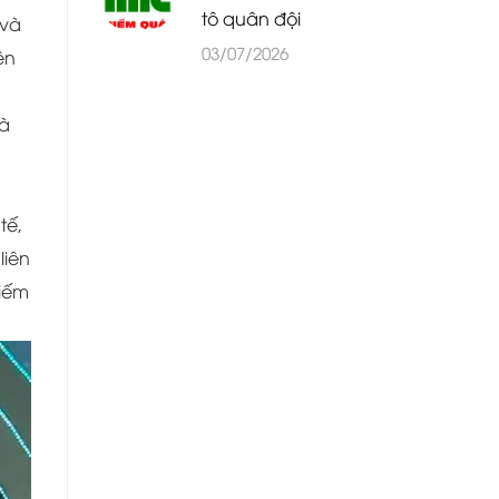
tô quân đội
 và
03/07/2026
ên
và
tế,
liên
hiếm