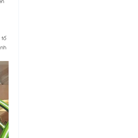
ền
 tố
anh