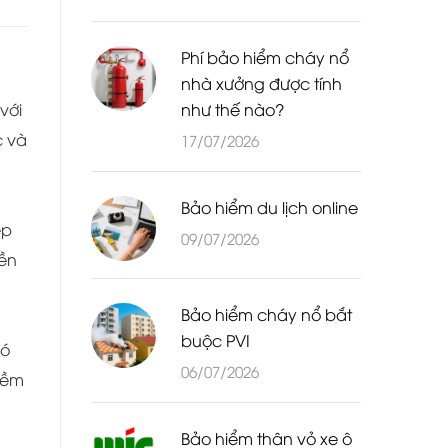
Phí bảo hiểm cháy nổ
nhà xưởng được tính
với
như thế nào?
c và
17/07/2026
Bảo hiểm du lịch online
ệp
09/07/2026
bền
Bảo hiểm cháy nổ bắt
buộc PVI
đó
06/07/2026
mềm
Bảo hiểm thân vỏ xe ô