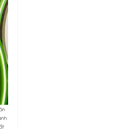
hân
anh
ất