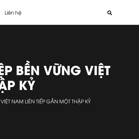
Liên hệ
P BỀN VỮNG VIỆT
ẬP KỶ
IỆT NAM LIÊN TIẾP GẦN MỘT THẬP KỶ