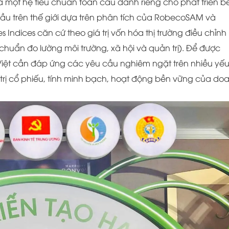
là một hệ tiêu chuẩn toàn cầu dành riêng cho phát triển b
u trên thế giới dựa trên phân tích của RobecoSAM và
ndices căn cứ theo giá trị vốn hóa thị trường điều chỉnh
u chuẩn đo lường môi trường, xã hội và quản trị). Để được
Việt cần đáp ứng các yêu cầu nghiêm ngặt trên nhiều yếu
 trị cổ phiếu, tính minh bạch, hoạt động bền vững của do