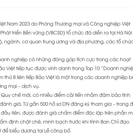
iệt Nam 2023 do Phòng Thương mại và Công nghiệp Việt
hát triển Bền vững (VBCSD) tổ chức đã diễn ra tại Hà Nội 
, ngành, cơ quan trung ương và địa phương, các tổ chứ
oanh nghiệp có những đóng góp tích cực trong các hoạt
ảo Việt tiếp tục được vinh danh trong Top 10 “Doanh nghi
 thứ 8 liên tiếp Bảo Việt là một trong các doanh nghiệp 
ơng mại – dịch vụ.
o Quy chế mới, có nhiều điểm cải tiến nhằm đảm bảo tính
ánh giá. Từ gần 500 hồ sơ DN đăng ký tham gia – trong 
ần đầu tiên, được đánh giá chấm điểm độc lập trên phần 
thẩm định chặt chẽ, minh bạch trước khi trình Ban Chỉ đạo
 để biểu dương tại Lễ công bố.