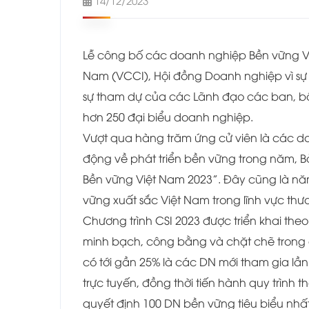
Lễ công bố các doanh nghiệp Bền vững V
Nam (VCCI), Hội đồng Doanh nghiệp vì sự P
sự tham dự của các Lãnh đạo các ban, bộ
hơn 250 đại biểu doanh nghiệp.
Vượt qua hàng trăm ứng cử viên là các d
động về phát triển bền vững trong năm, B
Bền vững Việt Nam 2023”. Đây cũng là năm
vững xuất sắc Việt Nam trong lĩnh vực thư
Chương trình CSI 2023 được triển khai the
minh bạch, công bằng và chặt chẽ trong đ
có tới gần 25% là các DN mới tham gia l
trực tuyến, đồng thời tiến hành quy trình 
quyết định 100 DN bền vững tiêu biểu nhất