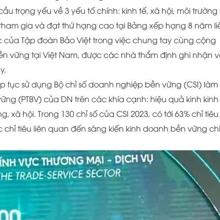
 trọng yếu về 3 yếu tố chính: kinh tế, xã hội, môi trường
tham gia và đạt thứ hạng cao tại Bảng xếp hạng 8 năm li
c của Tập đoàn Bảo Việt trong việc chung tay cùng cộng
ền vững tại Việt Nam, được các nhà thẩm định ghi nhận 
y.
ếp tục sử dụng Bộ chỉ số doanh nghiệp bền vững (CSI) làm
ng (PTBV) của DN trên các khía cạnh: hiệu quả kinh kinh 
 xã hội. Trong 130 chỉ số của CSI 2023, có tới 63% chỉ tiêu 
 chỉ tiêu liên quan đến sáng kiến kinh doanh bền vững c