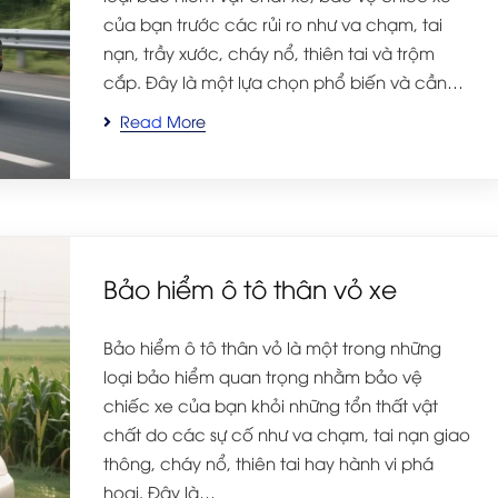
của bạn trước các rủi ro như va chạm, tai
nạn, trầy xước, cháy nổ, thiên tai và trộm
cắp. Đây là một lựa chọn phổ biến và cần…
Read More
Bảo hiểm ô tô thân vỏ xe
Bảo hiểm ô tô thân vỏ là một trong những
loại bảo hiểm quan trọng nhằm bảo vệ
chiếc xe của bạn khỏi những tổn thất vật
chất do các sự cố như va chạm, tai nạn giao
thông, cháy nổ, thiên tai hay hành vi phá
hoại. Đây là…