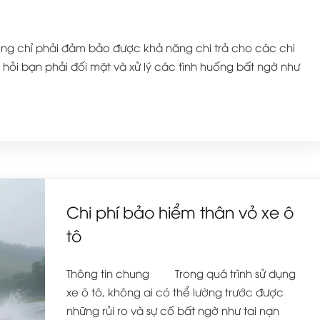
g chỉ phải đảm bảo được khả năng chi trả cho các chi
hỏi bạn phải đối mặt và xử lý các tình huống bất ngờ như
Chi phí bảo hiểm thân vỏ xe ô
tô
Thông tin chung Trong quá trình sử dụng
xe ô tô, không ai có thể lường trước được
những rủi ro và sự cố bất ngờ như tai nạn