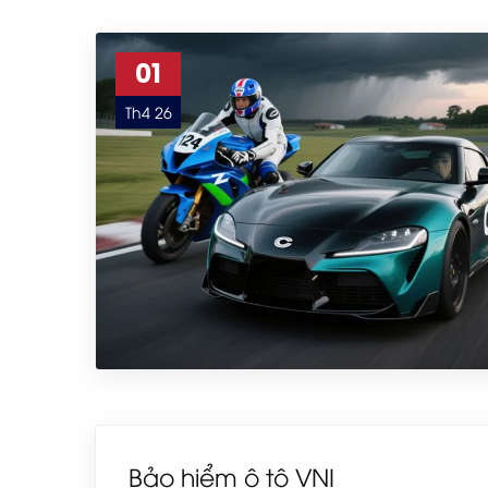
01
Th4 26
Bảo hiểm ô tô VNI