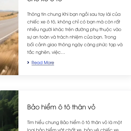
Thông tin chung Khi bạn ngồi sau tay lái của
chiếc xe ô tô, không chỉ có bạn mà còn rất
nhiều người khác trên đường phụ thuộc vào
sự an toàn và trách nhiệm của bạn. Trong
bối cảnh giao thông ngày càng phức tạp và
tắc nghẽn, việc…
Read More
Bảo hiểm ô tô thân vỏ
Tìm hiểu chung Bảo hiểm ô tô thân vỏ là một
loại bảo hiểm vật chất xe, bảo vệ chiếc xe