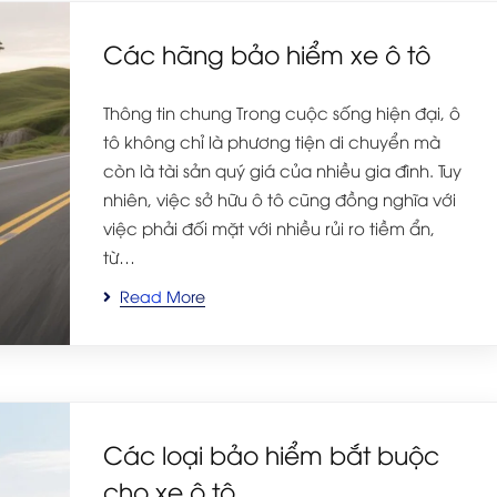
Các hãng bảo hiểm xe ô tô
Thông tin chung Trong cuộc sống hiện đại, ô
tô không chỉ là phương tiện di chuyển mà
còn là tài sản quý giá của nhiều gia đình. Tuy
nhiên, việc sở hữu ô tô cũng đồng nghĩa với
việc phải đối mặt với nhiều rủi ro tiềm ẩn,
từ…
Read More
Các loại bảo hiểm bắt buộc
cho xe ô tô