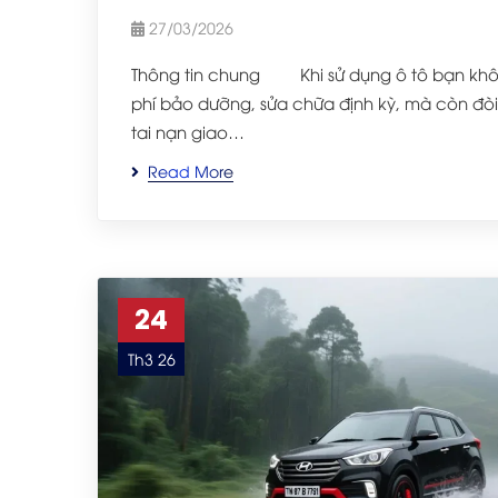
27/03/2026
Thông tin chung Khi sử dụng ô tô bạn khôn
phí bảo dưỡng, sửa chữa định kỳ, mà còn đòi 
tai nạn giao…
Read More
24
Th3 26