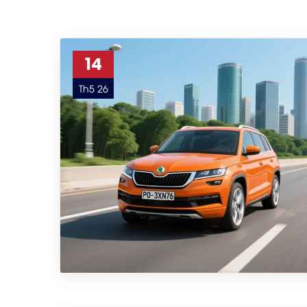
14
Th5 26