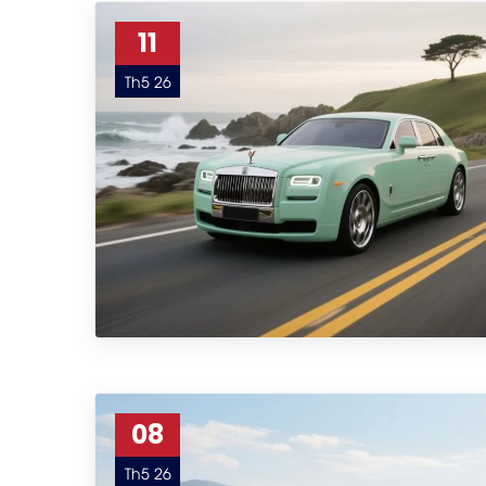
11
Th5 26
08
Th5 26