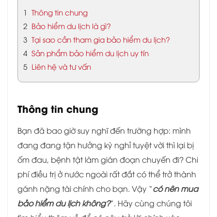
1
Thông tin chung
2
Bảo hiểm du lịch là gì?
3
Tại sao cần tham gia bảo hiểm du lịch?
4
Sản phẩm bảo hiểm du lịch uy tín
5
Liên hệ và tư vấn
Thông tin chung
Bạn đã bao giờ suy nghĩ đến trường hợp: mình
đang đang tận hưởng kỳ nghỉ tuyệt vời thì lại bị
ốm đau, bệnh tật làm gián đoạn chuyến đi? Chi
phí điều trị ở nước ngoài rất đắt có thể trở thành
gánh nặng tài chính cho bạn. Vậy “
có nên mua
bảo hiểm du lịch không?
”. Hãy cùng chúng tôi