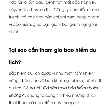
hợp rủi ro: ốm đau, bệnh tật, mất cắp hành lý,
hủy/hoãn chuyến đi,… Công ty bảo hiểm sẽ hỗ
trợ chi trả cho bạn các chi phí nằm trong phạm
vi bảo hiểm, giúp bạn giảm bớt gánh nặng tài
chính.
Tại sao cần tham gia bảo hiểm du
lịch?
Bảo hiểm du lịch được ví như một “tấm khiên”
vững chắc bảo vệ bạn khỏi mọi rủi ro sự cố khi đi
du lịch. Để trả lời “
Có nên mua bảo hiểm du lịch
không?
”, chúng ta cùng tìm hiểu những lợi ích
thiết thực mà bảo hiểm này mang lại: