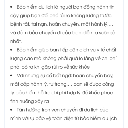
Bảo hiểm du lịch là người bạn đồng hành tin
cậy giúp bạn đối phó rủi ro không lường trước:
bệnh tật, tai nạn, hoãn chuyến, mất hành lý,…
và đảm bảo chuyến đi của bạn diễn ra suôn sẻ
nhất.
Bảo hiểm giúp bạn tiếp cận dịch vụ y tế chất
lượng cao mà không phải quá lo lắng về chi phí
phải bỏ ra khi gặp rủi ro về sức khỏe
Với những sự cố bất ngờ: hoãn chuyến bay,
mất cắp hành lý, tư trang,… bạn sẽ được công
ty bảo hiểm hỗ trợ chi phí hợp lý để khắc phục
tình huống xảy ra
Tận hưởng trọn vẹn chuyến đi du lịch của
mình với sự bảo vệ toàn diện từ bảo hiểm du lịch