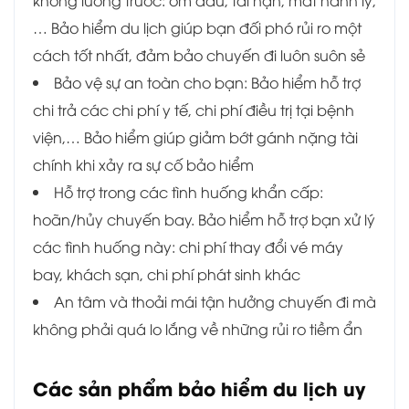
không lường trước: ốm đau, tai nạn, mất hành lý,
… Bảo hiểm du lịch giúp bạn đối phó rủi ro một
cách tốt nhất, đảm bảo chuyến đi luôn suôn sẻ
Bảo vệ sự an toàn cho bạn: Bảo hiểm hỗ trợ
chi trả các chi phí y tế, chi phí điều trị tại bệnh
viện,… Bảo hiểm giúp giảm bớt gánh nặng tài
chính khi xảy ra sự cố bảo hiểm
Hỗ trợ trong các tình huống khẩn cấp:
hoãn/hủy chuyến bay. Bảo hiểm hỗ trợ bạn xử lý
các tình huống này: chi phí thay đổi vé máy
bay, khách sạn, chi phí phát sinh khác
An tâm và thoải mái tận hưởng chuyến đi mà
không phải quá lo lắng về những rủi ro tiềm ẩn
Các sản phẩm bảo hiểm du lịch uy