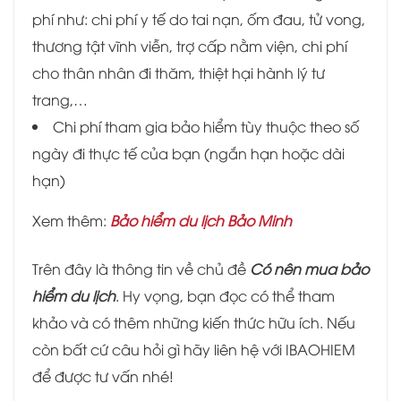
phí như: chi phí y tế do tai nạn, ốm đau, tử vong,
thương tật vĩnh viễn, trợ cấp nằm viện, chi phí
cho thân nhân đi thăm, thiệt hại hành lý tư
trang,…
Chi phí tham gia bảo hiểm tùy thuộc theo số
ngày đi thực tế của bạn (ngắn hạn hoặc dài
hạn)
Xem thêm:
Bảo hiểm du lịch Bảo Minh
Trên đây là thông tin về chủ đề
Có nên mua bảo
hiểm du lịch
. Hy vọng, bạn đọc có thể tham
khảo và có thêm những kiến thức hữu ích.
Nếu
còn bất cứ câu hỏi gì hãy liên hệ với IBAOHIEM
để được tư vấn nhé!