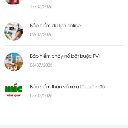
17/07/2026
Bảo hiểm du lịch online
09/07/2026
Bảo hiểm cháy nổ bắt buộc PVI
06/07/2026
Bảo hiểm thân vỏ xe ô tô quân đội
03/07/2026