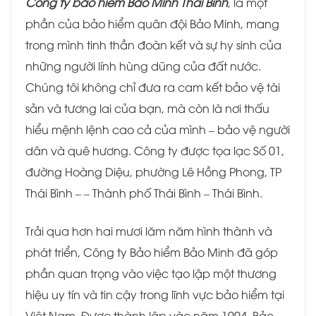
Công ty bảo hiểm Bảo Minh Thái Bình
, là một
phần của bảo hiểm quân đội Bảo Minh, mang
trong mình tinh thần đoàn kết và sự hy sinh của
những người lính hùng dũng của đất nước.
Chúng tôi không chỉ đưa ra cam kết bảo vệ tài
sản và tương lai của bạn, mà còn là nơi thấu
hiểu mệnh lệnh cao cả của mình – bảo vệ người
dân và quê hương. Công ty được tọa lạc Số 01,
đường Hoàng Diệu, phường Lê Hồng Phong, TP
Thái Bình – – Thành phố Thái Bình – Thái Bình.
Trải qua hơn hai mươi lăm năm hình thành và
phát triển, Công ty Bảo hiểm Bảo Minh đã góp
phần quan trọng vào việc tạo lập một thương
hiệu uy tín và tin cậy trong lĩnh vực bảo hiểm tại
Việt Nam. Được thành lập vào năm 1994, Bảo