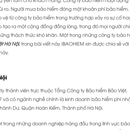
 sự yên tâm cho khách hàng. Công ty bảo hiểm hoạt động
rủi ro. Người mua bảo hiểm đóng một khoản phí bảo hiểm,
o vệ từ công ty bảo hiểm trong trường hợp xảy ra sự cố hay
 tạo ra một cộng đồng đồng lòng, trong đó mọi người ch
 những thách thức khó khăn. Một trong những công ty bảo 
ệt Hà Nội
, trong bài viết này IBAOHIEM xin được chia sẻ với
này.
Nội
 ty thành viên trực thuộc Tổng Công ty Bảo hiểm Bảo Việt,
7 và có ngành nghề chính là kinh doanh bảo hiểm phi nh
ần Khánh Dư, Quận Hoàn Kiếm, Thành phố Hà Nội.
à một trong những doanh nghiệp hàng đầu trong lĩnh vực bảo