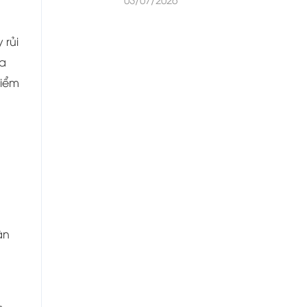
 rủi
ia
hiểm
ân