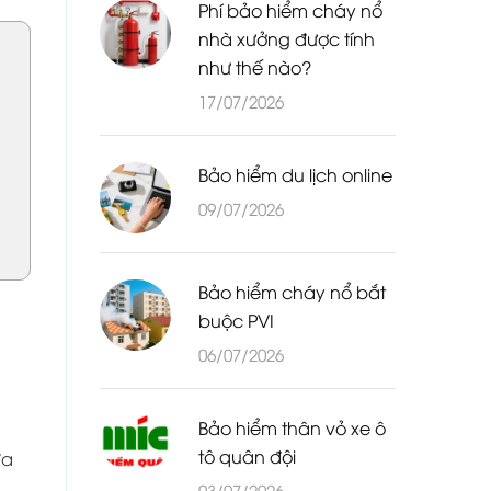
Phí bảo hiểm cháy nổ
nhà xưởng được tính
như thế nào?
17/07/2026
Bảo hiểm du lịch online
09/07/2026
Bảo hiểm cháy nổ bắt
buộc PVI
06/07/2026
Bảo hiểm thân vỏ xe ô
tô quân đội
đa
03/07/2026