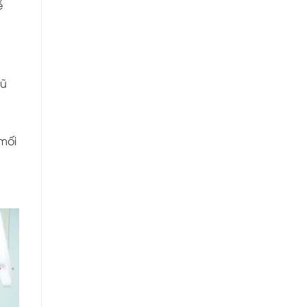
ể
gũ
mối