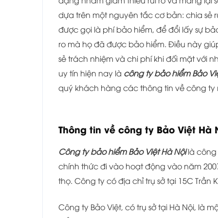
dạng nhằm giảm thiểu rủi ro và mang lại
dựa trên một nguyên tắc cơ bản: chia sẻ 
được gọi là phí bảo hiểm, để đổi lấy sự bả
ro mà họ đã được bảo hiểm. Điều này giúp
sẻ trách nhiệm và chi phí khi đối mặt với
uy tín hiện nay là
công ty bảo hiểm Bảo Vi
quý khách hàng các thông tin về công ty 
Thông tin về công ty Bảo Việt Hà 
Công ty bảo hiểm Bảo Việt Hà Nội
là công
chính thức đi vào hoạt động vào năm 200
thọ. Công ty có địa chỉ trụ sở tại 15C Tr
Công ty Bảo Việt, có trụ sở tại Hà Nội, l