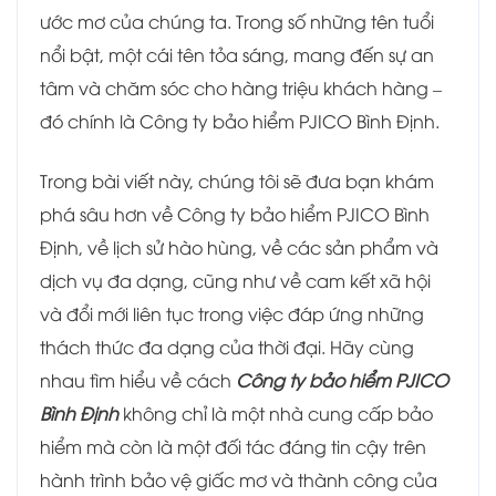
ước mơ của chúng ta. Trong số những tên tuổi
nổi bật, một cái tên tỏa sáng, mang đến sự an
tâm và chăm sóc cho hàng triệu khách hàng –
đó chính là Công ty bảo hiểm PJICO Bình Định.
Trong bài viết này, chúng tôi sẽ đưa bạn khám
phá sâu hơn về Công ty bảo hiểm PJICO Bình
Định, về lịch sử hào hùng, về các sản phẩm và
dịch vụ đa dạng, cũng như về cam kết xã hội
và đổi mới liên tục trong việc đáp ứng những
thách thức đa dạng của thời đại. Hãy cùng
nhau tìm hiểu về cách
Công ty bảo hiểm PJICO
Bình Định
không chỉ là một nhà cung cấp bảo
hiểm mà còn là một đối tác đáng tin cậy trên
hành trình bảo vệ giấc mơ và thành công của