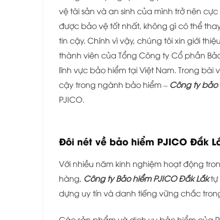
vệ tài sản và an sinh của mình trở nên cự
được bảo vệ tốt nhất, không gì có thể tha
tin cậy. Chính vì vậy, chúng tôi xin giới th
thành viên của Tổng Công ty Cổ phần Bảo
lĩnh vực bảo hiểm tại Việt Nam. Trong bài v
cậy trong ngành bảo hiểm –
Công ty bảo 
PJICO.
Đôi nét về bảo hiểm
PJICO Đắk L
Với nhiều năm kinh nghiệm hoạt động tr
hàng,
Công ty Bảo hiểm PJICO Đắk Lắk
tự
dựng uy tín và danh tiếng vững chắc tron
Các sản phẩm và dịch vụ bảo hiểm của P