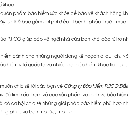
ố khác.
ác sản phẩm bảo hiểm sức khỏe để bảo vệ khách hàng kh
ày có thể bao gồm chi phí điều trị bệnh, phẫu thuật, mua
a PJICO giúp bảo vệ ngôi nhà của bạn khỏi các rủi ro n
 hiểm dành cho những người đang kế hoạch đi du lịch. N
 hiểm y tế quốc tế và nhiều loại bảo hiểm khác liên qu
 muốn chia sẻ tới các bạn về
Công ty Bảo hiểm PJICO Đắk
ay để tìm hiểu thêm về các sản phẩm và dịch vụ bảo hiểm
i có cơ hội chia sẻ những giải pháp bảo hiểm phù hợp n
àng phục vụ bạn mọi lúc, mọi nơi.