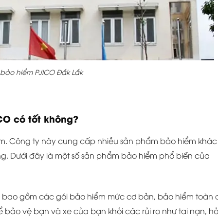
 bảo hiểm PJICO Đắk Lắk
O có tốt không?
Nam. Công ty này cung cấp nhiều sản phẩm bảo hiểm khác
. Dưới đây là một số sản phẩm bảo hiểm phổ biến của
CO bao gồm các gói bảo hiểm mức cơ bản, bảo hiểm toàn 
 bảo vệ bạn và xe của bạn khỏi các rủi ro như tai nạn, h