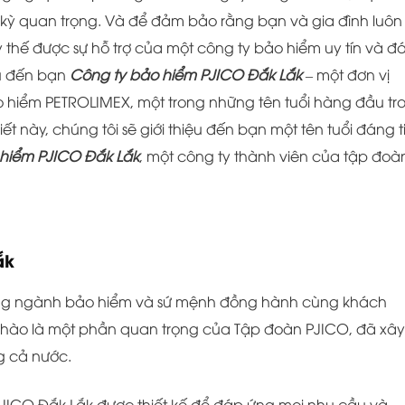
c kỳ quan trọng. Và để đảm bảo rằng bạn và gia đình luôn
y thế được sự hỗ trợ của một công ty bảo hiểm uy tín và đ
iệu đến bạn
Công ty bảo hiểm PJICO Đắk Lắk
– một đơn vị
 hiểm PETROLIMEX, một trong những tên tuổi hàng đầu tr
iết này, chúng tôi sẽ giới thiệu đến bạn một tên tuổi đáng t
hiểm PJICO Đắk Lắk
, một công ty thành viên của tập đoà
ắk
ong ngành bảo hiểm và sứ mệnh đồng hành cùng khách
 hào là một phần quan trọng của Tập đoàn PJICO, đã xây
g cả nước.
JICO Đắk Lắk được thiết kế để đáp ứng mọi nhu cầu và