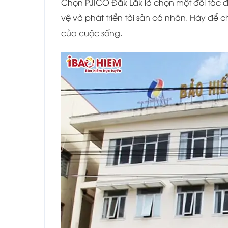
Chọn PJICO Đắk Lắk là chọn một đối tác 
vệ và phát triển tài sản cá nhân. Hãy để 
của cuộc sống.