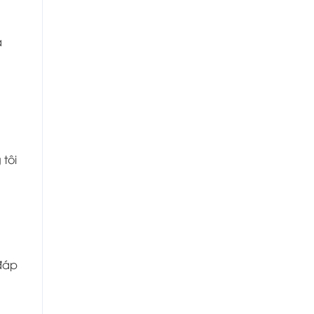
à
tôi
đáp