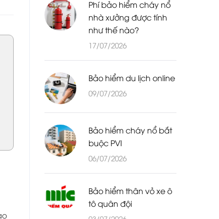
Phí bảo hiểm cháy nổ
nhà xưởng được tính
như thế nào?
17/07/2026
Bảo hiểm du lịch online
09/07/2026
Bảo hiểm cháy nổ bắt
buộc PVI
06/07/2026
Bảo hiểm thân vỏ xe ô
tô quân đội
ảo
03/07/2026