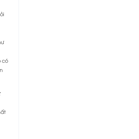
ỏi
hư
ó có
an
hất