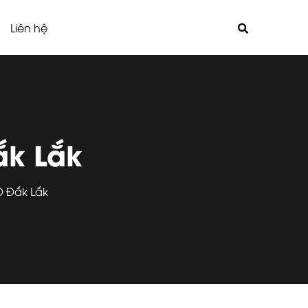
Liên hệ
ắk Lắk
O Đắk Lắk