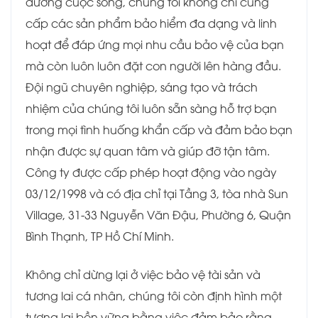
đường cuộc sống, chúng tôi không chỉ cung
cấp các sản phẩm bảo hiểm đa dạng và linh
hoạt để đáp ứng mọi nhu cầu bảo vệ của bạn
mà còn luôn luôn đặt con người lên hàng đầu.
Đội ngũ chuyên nghiệp, sáng tạo và trách
nhiệm của chúng tôi luôn sẵn sàng hỗ trợ bạn
trong mọi tình huống khẩn cấp và đảm bảo bạn
nhận được sự quan tâm và giúp đỡ tận tâm.
Công ty được cấp phép hoạt động vào ngày
03/12/1998 và có địa chỉ tại Tầng 3, tòa nhà Sun
Village, 31-33 Nguyễn Văn Đậu, Phường 6, Quận
Bình Thạnh, TP Hồ Chí Minh.
Không chỉ dừng lại ở việc bảo vệ tài sản và
tương lai cá nhân, chúng tôi còn định hình một
tương lai bền vững bằng việc đảm bảo rằng