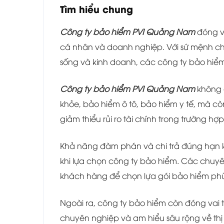
Tìm hiểu chung
Công ty bảo hiểm PVI Quảng Nam
đóng va
cá nhân và doanh nghiệp. Với sứ mệnh ch
sống và kinh doanh, các công ty bảo hiểm
Công ty bảo hiểm PVI Quảng Nam
không 
khỏe, bảo hiểm ô tô, bảo hiểm y tế, mà cò
giảm thiểu rủi ro tài chính trong trường h
Khả năng đàm phán và chi trả đúng hạn khi
khi lựa chọn công ty bảo hiểm. Các chuyê
khách hàng để chọn lựa gói bảo hiểm phù
Ngoài ra, công ty bảo hiểm còn đóng vai trò
chuyên nghiệp và am hiểu sâu rộng về thị t