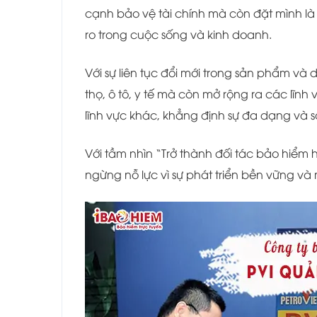
cạnh bảo vệ tài chính mà còn đặt mình là 
ro trong cuộc sống và kinh doanh.
Với sự liên tục đổi mới trong sản phẩm và
thọ, ô tô, y tế mà còn mở rộng ra các lĩ
lĩnh vực khác, khẳng định sự đa dạng và 
Với tầm nhìn “Trở thành đối tác bảo hiểm 
ngừng nỗ lực vì sự phát triển bền vững và 