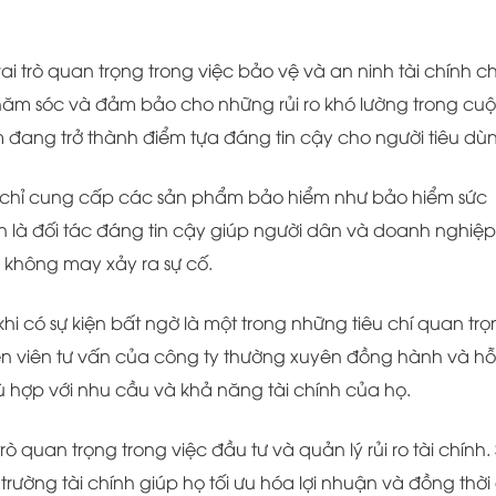
i trò quan trọng trong việc bảo vệ và an ninh tài chính c
ăm sóc và đảm bảo cho những rủi ro khó lường trong cu
 đang trở thành điểm tựa đáng tin cậy cho người tiêu dù
chỉ cung cấp các sản phẩm bảo hiểm như bảo hiểm sức
n là đối tác đáng tin cậy giúp người dân và doanh nghiệp
ợp không may xảy ra sự cố.
 có sự kiện bất ngờ là một trong những tiêu chí quan trọ
n viên tư vấn của công ty thường xuyên đồng hành và hỗ 
 hợp với nhu cầu và khả năng tài chính của họ.
 quan trọng trong việc đầu tư và quản lý rủi ro tài chính.
rường tài chính giúp họ tối ưu hóa lợi nhuận và đồng thời 