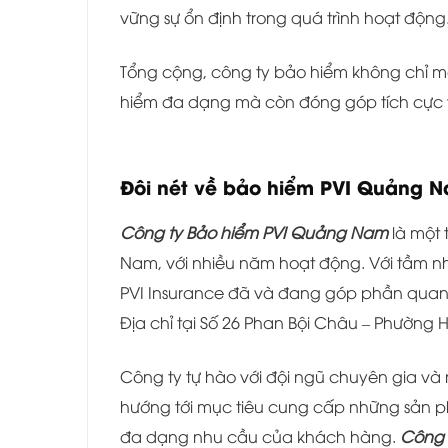
vững sự ổn định trong quá trình hoạt động
Tổng cộng, công ty bảo hiểm không chỉ m
hiểm đa dạng mà còn đóng góp tích cực và
Đôi nét về bảo hiểm PVI Quảng 
Công ty Bảo hiểm PVI Quảng Nam
là một 
Nam, với nhiều năm hoạt động. Với tầm n
PVI Insurance đã và đang góp phần quan tr
Địa chỉ tại Số 26 Phan Bội Châu – Phườn
Công ty tự hào với đội ngũ chuyên gia và 
hướng tới mục tiêu cung cấp những sản p
đa dạng nhu cầu của khách hàng.
Công 