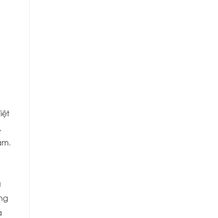
iệt
,
am.
g
ứng
a