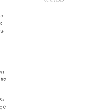
ho
ộc
ng.
ng
trợ
 Sự
giữ