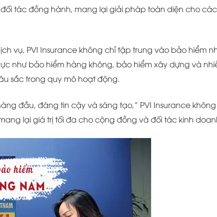
đối tác đồng hành, mang lại giải pháp toàn diện cho các 
 dịch vụ, PVI Insurance không chỉ tập trung vào bảo hiểm 
nh vực như bảo hiểm hàng không, bảo hiểm xây dựng và nhi
sâu sắc trong quy mô hoạt động.
hàng đầu, đáng tin cậy và sáng tạo,” PVI Insurance không
mang lại giá trị tối đa cho cộng đồng và đối tác kinh doan