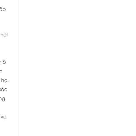
cấp
 một
m ô
m
 họ.
sắc
ng.
 vệ