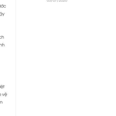
ước
cậy
ịch
ệnh
iệt
o vệ
ểm