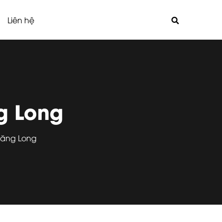
Liên hệ
g Long
hăng Long