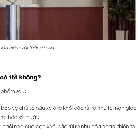
bảo hiểm VNI Thăng Long
có tốt không?
n phẩm sau:
ảo vệ chủ sở hữu xe ô tô khỏi các rủi ro như tai nạn giao
ng hóc kỹ thuật.
ngôi nhà của bạn khỏi các rủi ro như hỏa hoạn, thiên tai,