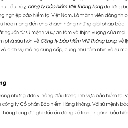
nhu cầu này,
công ty bảo hiểm VNI Thăng Long
đã từng b
ng nghiệp bảo hiểm tại Việt Nam. Là thành viên đáng tin 
 tự hào mang đến cho khách hàng những giải pháp bảo
t nguồn từ sứ mệnh vì sự an tâm và thịnh vượng của mọi
hám phá sâu hơn về
Công ty bảo hiểm VNI Thăng Long
, về l
m và dịch vụ mà họ cung cấp, cũng như tầm nhìn và sứ m
ong
trong những đơn vị hàng đầu trong lĩnh vực bảo hiểm tại V
g công ty Cổ phần Bảo hiểm Hàng không. Với sứ mệnh bả
I Thăng Long đã ghi dấu ấn đáng kể trong ngành bảo hi