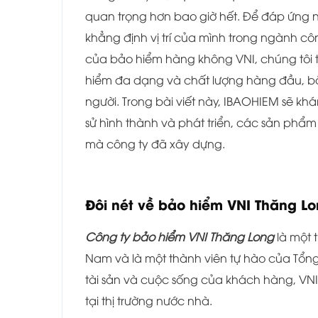
quan trọng hơn bao giờ hết. Để đáp ứng 
khẳng định vị trí của mình trong ngành cô
của bảo hiểm hàng không VNI, chúng tôi
hiểm đa dạng và chất lượng hàng đầu, bắ
người. Trong bài viết này, IBAOHIEM sẽ k
sử hình thành và phát triển, các sản phẩ
mà công ty đã xây dựng.
Đôi nét về bảo hiểm
VNI Thăng L
Công ty bảo hiểm VNI Thăng Long
là một 
Nam và là một thành viên tự hào của Tổn
tài sản và cuộc sống của khách hàng, VN
tại thị trường nước nhà.