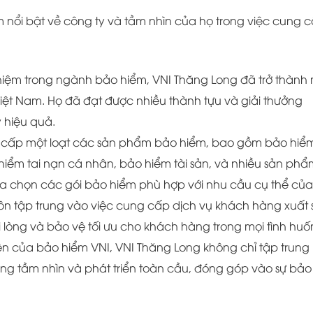
nổi bật về công ty và tầm nhìn của họ trong việc cung 
nghiệm trong ngành bảo hiểm, VNI Thăng Long đã trở thành
Việt Nam. Họ đã đạt được nhiều thành tựu và giải thưởng
 hiệu quả.
cấp một loạt các sản phẩm bảo hiểm, bao gồm bảo hiể
hiểm tai nạn cá nhân, bảo hiểm tài sản, và nhiều sản phẩ
a chọn các gói bảo hiểm phù hợp với nhu cầu cụ thể của
ôn tập trung vào việc cung cấp dịch vụ khách hàng xuất 
 lòng và bảo vệ tối ưu cho khách hàng trong mọi tình huố
iên của bảo hiểm VNI, VNI Thăng Long không chỉ tập trung
ng tầm nhìn và phát triển toàn cầu, đóng góp vào sự bảo