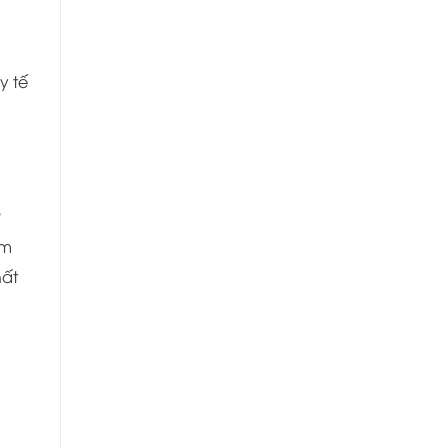
y tế
g
ểm
hất